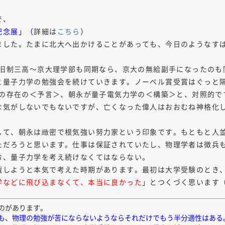
で、
記念展」（
詳細は
こちら
）
ました。たまに北大へ出かけることがあっても、今日のようなす
。旧制三高～京大理学部も同期なら、京大の無給副手になったの
量子力学の勉強会を続けていきます。ノーベル賞受賞はぐっと隔
子の存在の＜予言＞、朝永が量子電気力学の＜構築＞と、対照的で
な気がしないでもないですが、亡くなった偉人はおおむね神格化
して、朝永は緻密で根気強い努力家という印象です。もともと人
ただろうと思います。仕事は保証されていたし、物理学者は徴兵
お、量子力学を考え続けなくてはならない。
戦しようと本気で考えた時期があります。最初は大学受験のとき
学などに飛び込まなくて、本当に良かった
」とつくづく思います
のがあります。
も、物理の勉強が苦にならないようならそれだけでもう半分適性はある