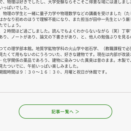
で、物理は好きでしたし、大学受験ならそこそこ得意な域には達しまし
いっぱいでした。
、物理の学生と一緒に量子力学や物理数学などの講義を受けました（た
はかなり初めのほうで理解不能になり、また担当が田中一先生という厳
たでしょう。
、２時間ほど過ごしました。読んでもよくわからないながら（笑）丁寧
あり、ノートがあり、論文の下書きがあり、と、他人の勉強ぶりを見る
つての理学部本館。地質学鉱物学科の火山学や岩石学、（教職課程で必
見たくて用もないのにうろついた、好きな建物です。現在は内部が改装
・化学関係の薬品であろう、建物に染みついた異臭は昔のまま。木製で
見たついでに、午前いっぱい楽しみました。
開館時間は９：３０～１６：３０、月曜と祝日が休館です。
記事一覧へ ＞