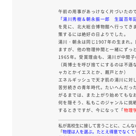
午前の用事があっけなく片づいたの
「湯川秀樹＆朝永振一郎 生誕百年
を見に、北大総合博物館へ行ってき
策するには絶好の日よりでした。
湯川・朝永は同じ1907年の生まれ
ますが、他の物理仲間と一緒にずっと
1965年。受賞理由も、湯川が中間
（両博士を呼び捨てにするのは不遜
ャカとかイエスとか、厩戸とか）
エネルギッシュで天才肌の湯川に対
苦労続きの青年時代。たいへんだっ
がるまでは、また上がり始めてもな
何を隠そう、私もこのジャンルに挑
するときですが、今になって「
物理
私が高校生に接して言うことに、こんな
「
物理は人を選ぶ。たとえ得意でなくて