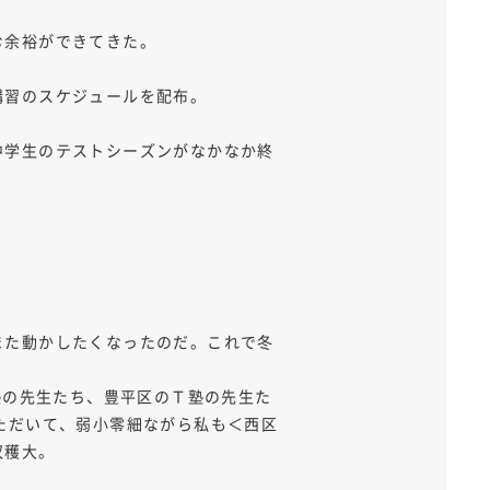
む余裕ができてきた。
講習のスケジュールを配布。
中学生のテストシーズンがなかなか終
また動かしたくなったのだ。これで冬
塾の先生たち、豊平区のＴ塾の先生た
ただいて、弱小零細ながら私も＜西区
収穫大。