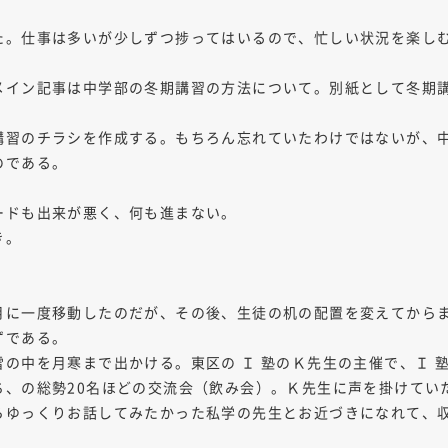
た。仕事は多いが少しずつ捗ってはいるので、忙しい状況を楽し
メイン記事は中学部の冬期講習の方法について。別紙として冬期
講習のチラシを作成する。もちろん忘れていたわけではないが、
のである。
ードも出来が悪く、何も進まない。
き。
月に一度移動したのだが、その後、生徒の机の配置を変えてから
ずである。
の中を月寒まで出かける。東区の Ｉ 塾のＫ先生の主催で、Ｉ 
ち、の総勢20名ほどの交流会（飲み会）。Ｋ先生に声を掛けてい
らゆっくりお話してみたかった私学の先生とお近づきになれて、