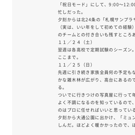
「祝日モード」にして、9:00～12
忙しだった。
夕刻からは北24条の「札幌サンプ
（実は、いい年をして初めての経験
のチームとの付き合いも残すところ
１１／２４（土）
翌週は各高校で定期試験のシーズン
ここまで。
１１／２５（日）
先週に引き続き家族全員何の予定も
かな雑木林が広がり、高台にあるの
る。
ついでに行きつけの写真屋に行って
よく不調になるのを知っているので
のはプロに任せればいいと思ってい
夕刻から大通公園に出かけ、「ミュンヘ
しんだ。ほどよく暖かかったので、