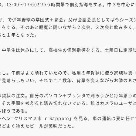
:00、13:00～17:00という時間帯で個別指導をする。中３を
ラザ」で少年野球の卒団式＋納会。父母会副会長としては今シーズ
）をする。そのあと睡魔と闘いながら２次会、３次会と飲み歩く
あと１年となった。
。中学生は休みにして、高校生の個別指導をする。土曜日に定期
なし。午前はよく晴れていたので、私用の年賀状に使う家族写真
で見晴らしもいい。それでここ数年、背景を変えながらお隣のＫ
年賀状の注文。自分のパソコン＋プリンタで刷ろうかと毎年思う
、その手間を考えると踏み切れないでいる。私はカメラのユーザ
るほうである。
ン=クリスマス市 in Sapporo」を見る。車の運転は妻に
ほどよく冷えたビールが美味だった。