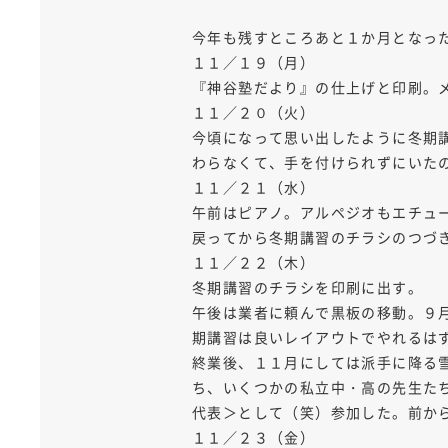
今年も残すところあと１か月となっ
１１／１９（月）
『神谷塾だより』の仕上げと印刷。
１１／２０（火）
今頃になって思い出したように冬期
わらなくて、手を付けられずにいた
１１／２１（水）
午前はピアノ。アルペジオもエチュ
戻ってから冬期講習のチラシのつづ
１１／２２（木）
冬期講習のチラシを印刷に出す。
午後は業者に頼んで黒板の移動。９
期講習は良いレイアウトでやれるは
終業後、１１月にしては派手に降る雪
ち、いくつかの私立中・高の先生た
代表＞として（笑）参加した。前か
１１／２３（金）