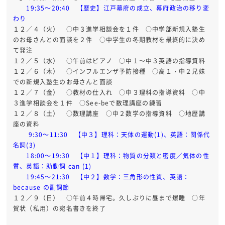
19:35～20:40 【歴史】江戸幕府の成立、幕府政治の移り変
わり
１２／４（火） ○中３進学相談会を１件 ○中学部新規入塾生
のお母さんとの面談を２件 ○中学生の冬期教材を最終的に決め
て発注
１２／５（水） ○午前はピアノ ○中１～中３英語の指導資料
１２／６（木） ○インフルエンザ予防接種 ○高１・中２兄妹
での新規入塾生のお母さんと面談
１２／７（金） ○教材の仕入れ ○中３理科の指導資料 ○中
３進学相談会を１件 ○See-beで数理講座の練習
１２／８（土） ○数理講座 ○中２数学の指導資料 ○地歴講
座の資料
9:30～11:30 【中３】理科：天体の運動(1)、英語：関係代
名詞(3)
18:00～19:30 【中１】理科：物質の分類と密度／気体の性
質、英語：助動詞 can (1)
19:45～21:30 【中２】数学：三角形の性質、英語：
because の副詞節
１２／９（日） ○午前４時帰宅。久しぶりに昼まで爆睡 ○年
賀状（私用）の宛名書きを終了