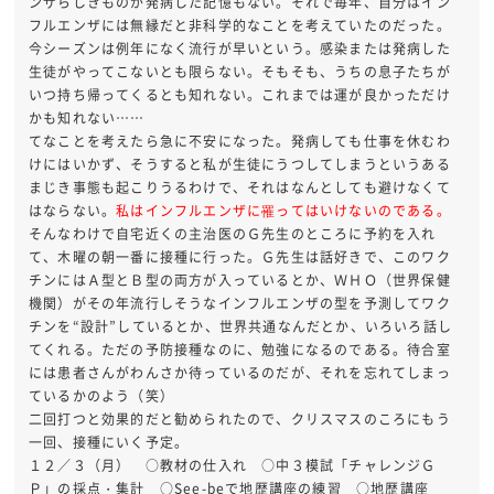
ンザらしきものが発病した記憶もない。それで毎年、自分はイン
フルエンザには無縁だと非科学的なことを考えていたのだった。
今シーズンは例年になく流行が早いという。感染または発病した
生徒がやってこないとも限らない。そもそも、うちの息子たちが
いつ持ち帰ってくるとも知れない。これまでは運が良かっただけ
かも知れない……
てなことを考えたら急に不安になった。発病しても仕事を休むわ
けにはいかず、そうすると私が生徒にうつしてしまうというある
まじき事態も起こりうるわけで、それはなんとしても避けなくて
はならない。
私はインフルエンザに罹ってはいけないのである。
そんなわけで自宅近くの主治医のＧ先生のところに予約を入れ
て、木曜の朝一番に接種に行った。Ｇ先生は話好きで、このワク
チンにはＡ型とＢ型の両方が入っているとか、ＷＨＯ（世界保健
機関）がその年流行しそうなインフルエンザの型を予測してワク
チンを“設計”しているとか、世界共通なんだとか、いろいろ話し
てくれる。ただの予防接種なのに、勉強になるのである。待合室
には患者さんがわんさか待っているのだが、それを忘れてしまっ
ているかのよう（笑）
二回打つと効果的だと勧められたので、クリスマスのころにもう
一回、接種にいく予定。
１２／３（月） ○教材の仕入れ ○中３模試「チャレンジＧ
Ｐ」の採点・集計 ○See-beで地歴講座の練習 ○地歴講座