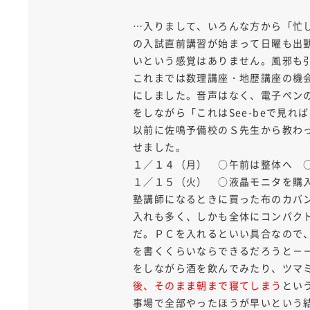
…入りまして、いろんな方から「忙
の入試直前講習が始まって日曜も出
いという感覚はありません。風邪も
これまでは数理講座・地歴講座の機会
にしました。音声はなく、電子ペン
をしながら「これはSee-beで見
以前に佐鳴予備校のＳ先生から教わ
せました。
１／１４（月） ○午前は整体へ 
１／１５（火） ○液晶モニタを購入
塾講師になるときに買った布のカバ
入れも多く、しかも全体にコンパク
だ。ＰＣを入れるといい具合なので
を書くくらいならできるだろうと－
をしながら酒を飲んでみたり、ツマ
後、そのまま朝まで寝てしまう
とい
事場で全部やったほうが早いという