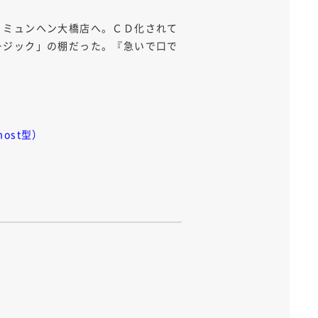
」ミュンヘン大橋店へ。ＣＤ化されて
ージック」の棚だった。『急いで口で
ost型）