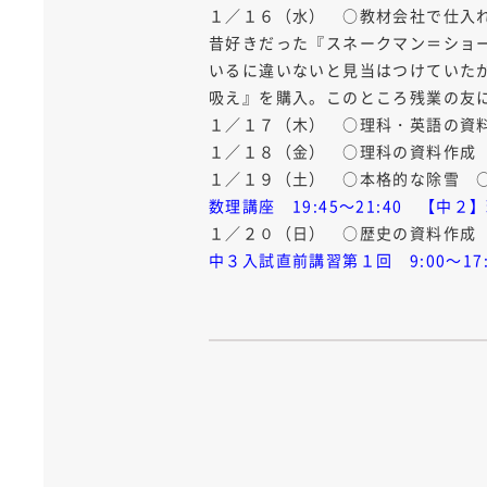
１／１６（水） ○教材会社で仕入
昔好きだった『スネークマン＝ショ
いるに違いないと見当はつけていた
吸え』を購入。このところ残業の友
１／１７（木） ○理科・英語の資
１／１８（金） ○理科の資料作成
１／１９（土） ○本格的な除雪 
数理講座 19:45～21:40 【中
１／２０（日） ○歴史の資料作成
中３入試直前講習第１回 9:00～17: