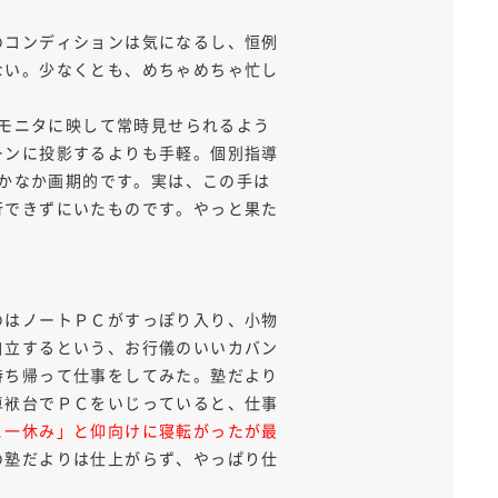
のコンディションは気になるし、恒例
ない。少なくとも、めちゃめちゃ忙し
晶モニタに映して常時見せられるよう
ーンに投影するよりも手軽。個別指導
なかなか画期的です。実は、この手は
行できずにいたものです。やっと果た
のはノートＰＣがすっぽり入り、小物
自立するという、お行儀のいいカバン
持ち帰って仕事をしてみた。塾だより
卓袱台でＰＣをいじっていると、仕事
と一休み」と仰向けに寝転がったが最
の塾だよりは仕上がらず、やっぱり仕