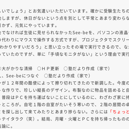
しいでしょう」とお気遣いいただいています。確かに受験生たち
勤しますが、休日がないという点を別として平常とあまり変わら
引かず、元気にやっています。
でなければ生徒に見せられなかったSee-beを、パソコンの液
の代わりにマウスで操作する方式ですが、プロジェクタでスクリ
ればわかりやすいだろう」と思い立ったその場で実行できるので、
っていたのですが、単に「手頃なモニタがない」という理由で実
○大がかりな清掃 ○ＨＰ更新 ○塾だより作成（家で）
、See-beにつなぐ ○塾だより作成（家で）
ンが１２年間の酷使によって擦り切れてきたので新調した。今度
トな作りで、珍しい縦長のデザイン。布製なのに物品を詰めると
、普段はＰＣを持ち運ばないことにしているのに、わざわざ家に
－ところが。自宅１階の自室がたいそう寒いので、２階の居間の
ミを探し出して来てみたりとあまり捗らない。さらには
「ちょっ
うテイタラク（笑）。結局、月曜・火曜とＰＣを持ち帰ったもの
結論に。