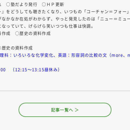
れ ○塾だより発行 ○ＨＰ更新
ー』をどうしても聴きたくなり、いつもの「コーチャン＝フォー
がなかなか在処がわからず、やっと発見したのは「ニュー＝ミュ
になっていて、げらげら笑いつつも仕事は快調。
料作成 ○歴史の資料作成
○歴史の資料作成
２】理科：いろいろな化学変化、英語：形容詞の比較の文（more、m
00 （12:15～13:15昼休み）
記事一覧へ ＞