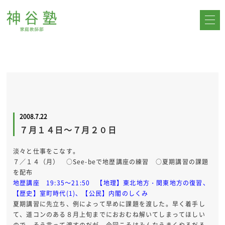
2008.7.22
７月１４日～７月２０日
淡々と仕事をこなす。
７／１４（月） ○See-beで地歴講座の練習 ○夏期講習の課題
を配布
地歴講座 19:35～21:50 【地理】東北地方・関東地方の復習、
【歴史】室町時代(1)、【公民】内閣のしくみ
夏期講習に先立ち、例によって早めに課題を渡した。早く着手し
て、道コンのある８月上旬までにおおむね解いてしまってほしい