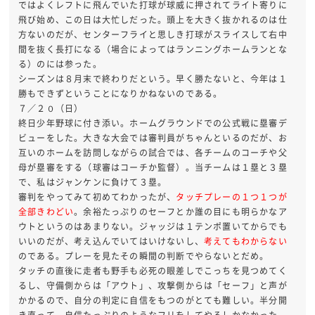
ではよくレフトに飛んでいた打球が球威に押されてライト寄りに
飛び始め、この日は大忙しだった。頭上を大きく抜かれるのは仕
方ないのだが、センターフライと思しき打球がスライスして右中
間を抜く長打になる（場合によってはランニングホームランとな
る）のには参った。
シーズンは８月末で終わりだという。早く勝たないと、今年は１
勝もできずということになりかねないのである。
７／２０（日）
終日少年野球に付き添い。ホームグラウンドでの公式戦に塁審デ
ビューをした。大きな大会では審判員がちゃんといるのだが、お
互いのホームを訪問しながらの試合では、各チームのコーチや父
母が塁審をする（球審はコーチか監督）。当チームは１塁と３塁
で、私はジャンケンに負けて３塁。
審判をやってみて初めてわかったが、
タッチプレーの１つ１つが
全部きわどい
。余裕たっぷりのセーフとか誰の目にも明らかなア
ウトというのはあまりない。ジャッジは１テンポ置いてからでも
いいのだが、考え込んでいてはいけないし、
考えてもわからない
のである。プレーを見たその瞬間の判断でやらないとだめ。
タッチの直後に走者も野手も必死の眼差しでこっちを見つめてく
るし、守備側からは「アウト」、攻撃側からは「セーフ」と声が
かかるので、自分の判定に自信をもつのがとても難しい。半分開