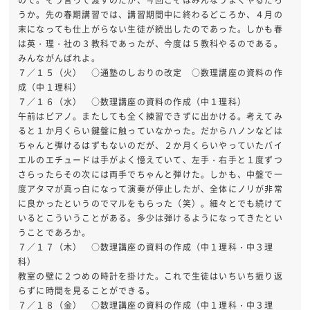
ので。そう言って渡すのだが、今回こそはみんなうまくやるだろ
うか。先の春期講習では、講習期間中に終わるどころか、４月の
末になっても仕上がらない生徒が続出したのであった。しかも春
は英・理・社の３教科であったが、今度は５教科やるのである。
みんながんばれよ。
７／１５（火） ○通塾のしおりの改定 ○数理講座の資料の作
成（中１理科）
７／１６（水） ○数理講座の資料の作成（中１理科）
午前はピアノ。またしても全く練習できずに出かける。考えてみ
ると１か月くらい鍵盤に触っていなかった。だからハノンなどは
ちゃんと弾けるはずもないのだが、２か月くらいやっていたバイ
エルのエチュードは手がよく憶えていて、左手・右手と１度ずつ
さらったらその次には両手でちゃんと弾けた。しかも、中盤で一
度アタマが真っ白になって演奏が停止したが、全体にノリが非常
に良かったというのでマルをもらった（笑）。細々とでも続けて
いるとこういうことがある。多少は弾けるようになってきたとい
うことであろか。
７／１７（木） ○数理講座の資料の作成（中１理科・中３理
科）
教室の壁に２つめの時計を掛けた。これで生徒はいちいち振り返
らずに時間を見ることができる。
７／１８（金） ○数理講座の資料の作成（中１理科・中３理