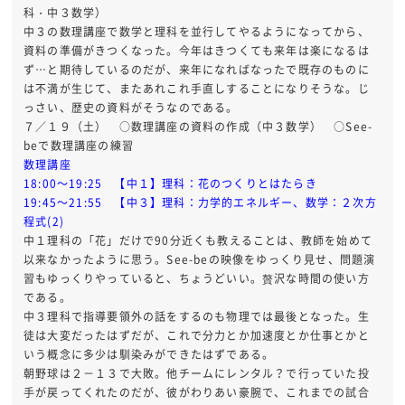
科・中３数学）
中３の数理講座で数学と理科を並行してやるようになってから、
資料の準備がきつくなった。今年はきつくても来年は楽になるは
ず…と期待しているのだが、来年になればなったで既存のものに
は不満が生じて、またあれこれ手直しすることになりそうな。じ
っさい、歴史の資料がそうなのである。
７／１９（土） ○数理講座の資料の作成（中３数学） ○See-
beで数理講座の練習
数理講座
18:00～19:25 【中１】理科：花のつくりとはたらき
19:45～21:55 【中３】理科：力学的エネルギー、数学：２次方
程式(2)
中１理科の「花」だけで90分近くも教えることは、教師を始めて
以来なかったように思う。See-beの映像をゆっくり見せ、問題演
習もゆっくりやっていると、ちょうどいい。贅沢な時間の使い方
である。
中３理科で指導要領外の話をするのも物理では最後となった。生
徒は大変だったはずだが、これで分力とか加速度とか仕事とかと
いう概念に多少は馴染みができたはずである。
朝野球は２－１３で大敗。他チームにレンタル？で行っていた投
手が戻ってくれたのだが、彼がわりあい豪腕で、これまでの試合