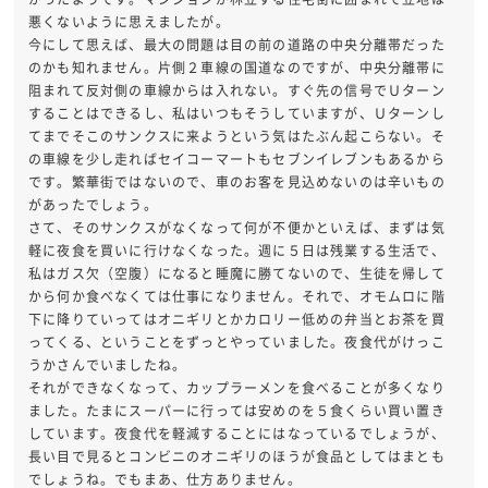
悪くないように思えましたが。
今にして思えば、最大の問題は目の前の道路の中央分離帯だった
のかも知れません。片側２車線の国道なのですが、中央分離帯に
阻まれて反対側の車線からは入れない。すぐ先の信号でＵターン
することはできるし、私はいつもそうしていますが、Ｕターンし
てまでそこのサンクスに来ようという気はたぶん起こらない。そ
の車線を少し走ればセイコーマートもセブンイレブンもあるから
です。繁華街ではないので、車のお客を見込めないのは辛いもの
があったでしょう。
さて、そのサンクスがなくなって何が不便かといえば、まずは気
軽に夜食を買いに行けなくなった。週に５日は残業する生活で、
私はガス欠（空腹）になると睡魔に勝てないので、生徒を帰して
から何か食べなくては仕事になりません。それで、オモムロに階
下に降りていってはオニギリとかカロリー低めの弁当とお茶を買
ってくる、ということをずっとやっていました。夜食代がけっこ
うかさんでいましたね。
それができなくなって、カップラーメンを食べることが多くなり
ました。たまにスーパーに行っては安めのを５食くらい買い置き
しています。夜食代を軽減することにはなっているでしょうが、
長い目で見るとコンビニのオニギリのほうが食品としてはまとも
でしょうね。でもまあ、仕方ありません。