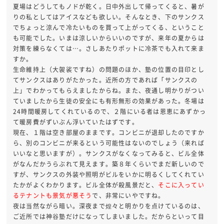
夏場はどうしてもノドが乾く。日中外出して帰ってくると、暑が
りの私としてはアイスなども欲しい。そんなとき、下のサンクス
でちょっと涼んで冷たいものを買って上がってくる、ということ
も可能でした。いまは涼しいからいいのですが、来年の夏からは
対策を練らなくては…。さしあたりポットに冷茶でも入れて来ま
すか。
生命維持上（大袈裟ですね）の問題のほか、塾の位置の目印とし
てサンクスはありがたかった。近所の方であれば「サンクスの
上」でわかってもらえましたからね。また、夜通し明かりがつい
ていましたから生徒の安全にも有形無形の効果があった。冬場は
24時間暖房してくれているので、２階にいる者は恩恵にあずかっ
て暖房費がずいぶん浮いていたはずです。
現在、１階は空き部屋のままです。コンビニが退却したのですか
ら、別のコンビニが来るという可能性はないのでしょう（来れば
いいなと思いますが）。サンクスがなくなってみると、ビル全体
がなんだかうらぶれて見えます。築８年くらいでまだ新しいので
すが、サンクスの外装や照明がビルをいかに明るくしてくれてい
たかがよくわかります。ビル全体が殺風景だと、
そこに入ってい
るテナントも景気が悪そう
で、非常にいやですね。
夜は当然ながら暗い。深夜まで煌々と明かりを点けているのは、
ご近所では神谷塾だけになってしまいました。だからといって目