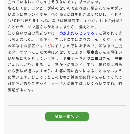
立っているわけでもなさそうなのです。参ったなあ。
私としては、コンビニが望めないのであれば花屋さんなんかがい
いように思うのですが、花を売るには場所がよくないし、そもそ
も50坪も要りませんね。ならば飲食店でしょうか。近所に鮨屋さ
んとかラーメン屋さんがありますから、焼肉とか。
知り合いの自営業者の方に、
塾が来たらどうする？
と訊かれて少
し考えました。可能性としてはゼロではありません。ただ、近所
の琴似中の学区では「
ど
はずれ」の所にあるので、琴似中の生徒
をターゲットにした大手は来ないでしょう。増●会さんは現在い
い場所に店をもっていますし、セ●ナーさんやニ●コさん、栄●
さんもしかり。まあ、大手塾が下に来たとしても、神谷塾は初め
から手法が違いますから、お客の奪い合いになることはないよう
に思います。むしろそちらのお客が神谷塾に興味を示してくれる
可能性がありますから、大手さんに来てほしいくらいですね。強
気過ぎるかな。
記事一覧へ ＞