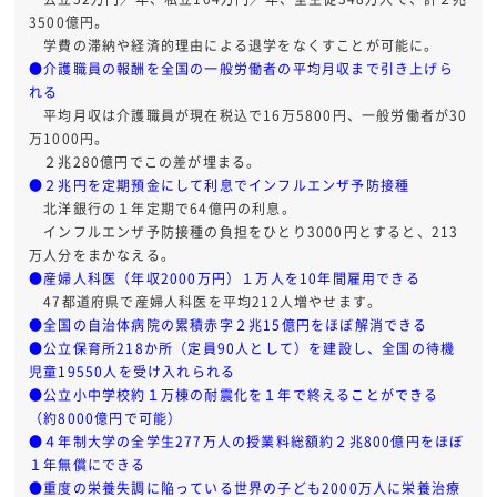
3500億円。
学費の滞納や経済的理由による退学をなくすことが可能に。
●介護職員の報酬を全国の一般労働者の平均月収まで引き上げら
れる
平均月収は介護職員が現在税込で16万5800円、一般労働者が30
万1000円。
２兆280億円でこの差が埋まる。
●２兆円を定期預金にして利息でインフルエンザ予防接種
北洋銀行の１年定期で64億円の利息。
インフルエンザ予防接種の負担をひとり3000円とすると、213
万人分をまかなえる。
●産婦人科医（年収2000万円）１万人を10年間雇用できる
47都道府県で産婦人科医を平均212人増やせます。
●全国の自治体病院の累積赤字２兆15億円をほぼ解消できる
●公立保育所218か所（定員90人として）を建設し、全国の待機
児童19550人を受け入れられる
●公立小中学校約１万棟の耐震化を１年で終えることができる
（約8000億円で可能）
●４年制大学の全学生277万人の授業料総額約２兆800億円をほぼ
１年無償にできる
●重度の栄養失調に陥っている世界の子ども2000万人に栄養治療