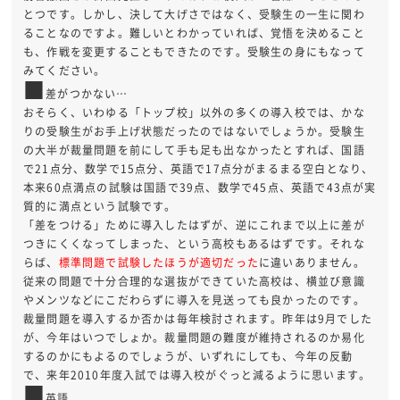
とつです。しかし、決して大げさではなく、受験生の一生に関わ
ることなのですよ。難しいとわかっていれば、覚悟を決めること
も、作戦を変更することもできたのです。受験生の身にもなって
みてください。
■
差がつかない…
おそらく、いわゆる「トップ校」以外の多くの導入校では、かな
りの受験生がお手上げ状態だったのではないでしょうか。受験生
の大半が裁量問題を前にして手も足も出なかったとすれば、国語
で21点分、数学で15点分、英語で17点分がまるまる空白となり、
本来60点満点の試験は国語で39点、数学で45点、英語で43点が実
質的に満点という試験です。
「差をつける」ために導入したはずが、逆にこれまで以上に差が
つきにくくなってしまった、という高校もあるはずです。それな
らば、
標準問題で試験したほうが適切だった
に違いありません。
従来の問題で十分合理的な選抜ができていた高校は、横並び意識
やメンツなどにこだわらずに導入を見送っても良かったのです。
裁量問題を導入するか否かは毎年検討されます。昨年は9月でした
が、今年はいつでしょか。裁量問題の難度が維持されるのか易化
するのかにもよるのでしょうが、いずれにしても、今年の反動
で、来年2010年度入試では導入校がぐっと減るように思います。
■
英語