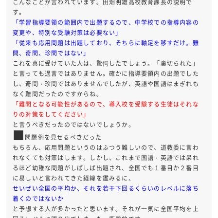
こんなことが言われています。田畑明雄高校教育課長の説明で
す。
「学習指導要領の範囲内で出題するので、中学校での指導内容の
変更や、特別な受験対策は必要ない」
「従来も応用問題は出題しており、そちらに軸足を移すだけ。難
問、奇問、珍問ではない」
これを真に受けていた人は、驚愕したでしょう。「裏切られた」
と言っても過言ではありません。確かに指導要領内の出題でした
し、奇問・珍問ではありませんでしたが、英語や国語はまぎれも
なく難問だったのですからね。
「難問となる可能性があるので、導入校を受験する生徒はそれな
りの対策をしてください」
と言うべきだったのではないでしょうか。
■
問題例を見せるべきだった
もちろん、応用問題というのはふつう難しいので、道教委に言わ
れなくても対策はします。しかし、これまで国語・英語では呆れ
るほど幼稚な問題がしばしば出題され、全国でも１番目か２番目
に易しいと言われてきた経緯を鑑みるに、
せいぜい全国の平均か、それを若干下回るくらいのレベルに落ち
着くのではないか
と予想する人が多かったと思います。それが一気に全国平均を上