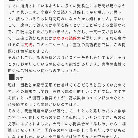
すでに指摘されているように、多くの受験生には時間が足りなか
ったと思います。文章を全部読んで理解してから解こうと思う
と、読んでいるうちに時間切れになったかも知れません。幸いに
して、途中まで読んでは小問を解くということができる出題なの
で、白紙は免れたかも知れません。ただし、一文一文が長いの
で、正確に読むためには
かなりの読解力
が要ります。それを裏付
けるのは
文法
。コミュニケーション重視の英語教育では、この問
題には歯が立ちません。
それにしても、あの原稿どおりにスピーチをしたとすると、そう
とうにわかりにくいものになる可能性があります。実際の会話で
関係代名詞なんか使うものでしょうか。
■
数学
私は、関数とか空間図形で仕掛けてくるだろうと思っていたので
す。私の趣味では関数。高校入試の目的ということでは、アタマ
を試すという側面も重要ですが、高校数学のメイン部分のひとつ
に接続するような出題がいいのではと。
それで、裁量問題の部分が難化して、もともと難しめだった数学
がすご～く難しくなるのでは？と心配していたのですが、ものの
見事にはずされました。大問１の小問集合が「易しめ」から「標
準」になっただけ。国数英の中では一転して最も与しやすいもの
になりました。ただ、小問集合では物足りなさを否めません。