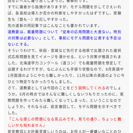
回るレベルに躍り出てしまった。衝撃的です。
すでに識者から指摘がありますが、モデル問題を示してさえいれ
ば、各高校は導入か否かの判断をしやすかったはずですし、受験
生も（塾も…）対応しやすかった。
先の道新の同記事ではこんなことも書かれています。
道教委は、裁量問題について「従来の応用問題と大差ない。特別
の対策は必要ない」として、事前にモデル問題を公表する予定は
ないとする。
そういうわけで、秋田・宮城など先行する他県で出題された選択
式応用問題を見てイメージを湧かせる、という対策が推奨されま
した。北海道学力コンクール（道コン）でも裁量問題を想定して
出題するわけですが、なにぶんにも手探り状態なので、8月英語や
1月国語のようにやたら難しかったり、11月以降の英語のように今
ひとつ物足りなかったりもしました。
さて、道教委としては今回のことを
どう説明してくれる
のでしょ
うか。6月の時点ではそんなに難しくしないつもりだったのに、実
際問題を作ってみたら難しくなってしまった、ということなので
しょうか。それならば、前言撤回して、モデル問題を示すべきで
した。
「こんな感じの問題になる見込みです。見ての通り、ちょっと難
しいかも知れません」
前言撤回とか計画見直しいうのは、お役人が一番嫌いなことのひ