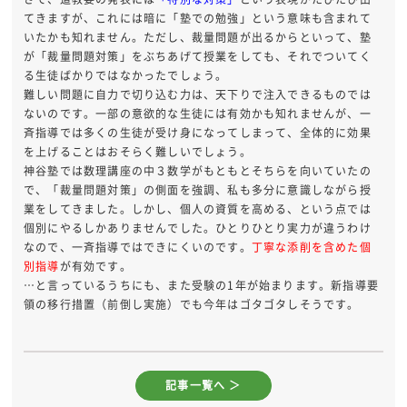
てきますが、これには暗に「塾での勉強」という意味も含まれて
いたかも知れません。ただし、裁量問題が出るからといって、塾
が「裁量問題対策」をぶちあげて授業をしても、それでついてく
る生徒ばかりではなかったでしょう。
難しい問題に自力で切り込む力は、天下りで注入できるものでは
ないのです。一部の意欲的な生徒には有効かも知れませんが、一
斉指導では多くの生徒が受け身になってしまって、全体的に効果
を上げることはおそらく難しいでしょう。
神谷塾では数理講座の中３数学がもともとそちらを向いていたの
で、「裁量問題対策」の側面を強調、私も多分に意識しながら授
業をしてきました。しかし、個人の資質を高める、という点では
個別にやるしかありませんでした。ひとりひとり実力が違うわけ
なので、一斉指導ではできにくいのです。
丁寧な添削を含めた個
別指導
が有効です。
…と言っているうちにも、また受験の1年が始まります。新指導要
領の移行措置（前倒し実施）でも今年はゴタゴタしそうです。
記事一覧へ ＞