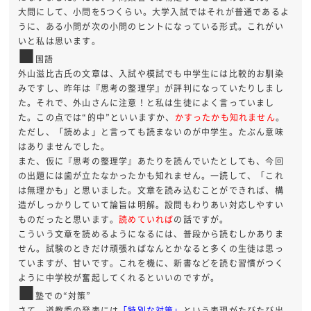
大問にして、小問を5つくらい。大学入試ではそれが普通であるよ
うに、ある小問が次の小問のヒントになっている形式。これがい
いと私は思います。
■
国語
外山滋比古氏の文章は、入試や模試でも中学生には比較的お馴染
みですし、昨年は『思考の整理学』が評判になっていたりしまし
た。それで、外山さんに注意！と私は生徒によく言っていまし
た。この点では“的中”といいますか、
かすったかも知れません
。
ただし、「読めよ」と言っても読まないのが中学生。たぶん意味
はありませんでした。
また、仮に『思考の整理学』あたりを読んでいたとしても、今回
の出題には歯が立たなかったかも知れません。一読して、「これ
は無理かも」と思いました。文章を読み込むことができれば、構
造がしっかりしていて論旨は明解。設問もわりあい対応しやすい
ものだったと思います。
読めていれば
の話ですが。
こういう文章を読めるようになるには、普段から読むしかありま
せん。試験のときだけ頑張ればなんとかなると多くの生徒は思っ
ていますが、甘いです。これを機に、新書などを読む習慣がつく
ように中学校が奮起してくれるといいのですが。
■
塾での“対策”
さて、道教委の発表には
「特別な対策」
という表現がたびたび出