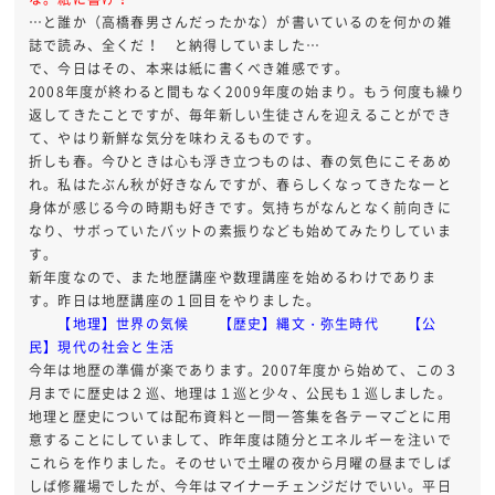
…と誰か（高橋春男さんだったかな）が書いているのを何かの雑
誌で読み、全くだ！ と納得していました…
で、今日はその、本来は紙に書くべき雑感です。
2008年度が終わると間もなく2009年度の始まり。もう何度も繰り
返してきたことですが、毎年新しい生徒さんを迎えることができ
て、やはり新鮮な気分を味わえるものです。
折しも春。今ひときは心も浮き立つものは、春の気色にこそあめ
れ。私はたぶん秋が好きなんですが、春らしくなってきたなーと
身体が感じる今の時期も好きです。気持ちがなんとなく前向きに
なり、サボっていたバットの素振りなども始めてみたりしていま
す。
新年度なので、また地歴講座や数理講座を始めるわけでありま
す。昨日は地歴講座の１回目をやりました。
【地理】世界の気候 【歴史】縄文・弥生時代 【公
民】現代の社会と生活
今年は地歴の準備が楽であります。2007年度から始めて、この３
月までに歴史は２巡、地理は１巡と少々、公民も１巡しました。
地理と歴史については配布資料と一問一答集を各テーマごとに用
意することにしていまして、昨年度は随分とエネルギーを注いで
これらを作りました。そのせいで土曜の夜から月曜の昼までしば
しば修羅場でしたが、今年はマイナーチェンジだけでいい。平日