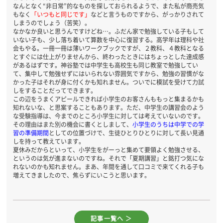
なんとなく“非日常”的なものを探しておられるようで、また私が商売気
もなく
「いつもと同じです」
などと言うものですから、がっかりされて
しまうのでしょう（苦笑）。
なかなか良いと思うんですけどね…。ふだん家で勉強している子もして
いない子も、少し落ち着いて算数を中心に復習する。高学年は理科や社
会もやる。一冊一冊は薄いワークブックですが、２教科、４教科となる
とすぐには仕上がりませんから、終わったときにはちょっとした達成感
があるはずです。神谷塾では中学生も高校生も同じ教室で勉強してい
て、集中して勉強せずにはいられない雰囲気ですから、勉強の習慣がな
かった子はそれが身に付くかも知れません。ついでに模試を受けて力試
しをすることだってできます。
この辺をうまくアピールできれば小学生のお客さんももっと集まるかも
知れないな、と思案することもあります。ただ、中学生の講習会のよう
な受験指導は、今までのところ小学生に対しては考えていないのです。
その理由はまた別の機会に書くとしまして、
小学生のうちは中学での学
習の準備期間
としての位置づけで、生徒ひとりひとりに対して長い見通
しを持って教えています。
夏休みだからといって、小学生をがーっと集めて要領よく勉強させる、
というのは気が進まないのですね。それで「夏期講習」と銘打つ気にな
れないのかも知れません。まあ、年間を通して口コミで来てくれる子も
増えてきましたので、焦らずにいこうと思います。
記事一覧へ ＞