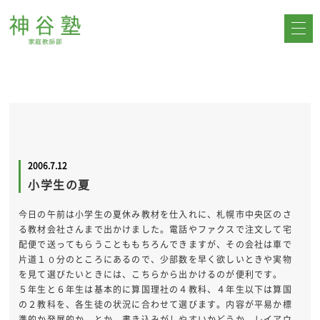
2006.7.12
小学生の夏
今日の午前は小学生の夏休み教材を仕入れに、札幌市中央区のさ
る教材会社さんまで出かけました。電話やファクスで注文して宅
配便で送ってもらうことももちろんできますが、その会社は車で
片道１０分のところにあるので、少部数を早く欲しいときや実物
を見て選びたいときには、こちらから出かけるのが便利です。
５年生と６年生は基本的に算国理社の４教科、４年生以下は算国
の２教科を、各生徒の状況に合わせて選びます。内容が平易か標
準的か発展的か、とか、書き込みがしやすいかどうか、レイアウ