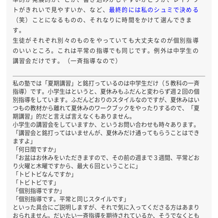
トがきれいで見やすいか、など、
最終的には私のシュミで決める
（笑）ことになるものの、それなりに時間をかけて選んできま
す。
生徒がそれぞれ別々のものをやっていても大丈夫なのが個別指導
のいいところ。これは平常の指導でも同じです。例外は中学生の
講習会だけです。（一斉指導なので）
私の塾では「夏期講習」と銘打っているのは中学生だけ（５教科の一斉
指導）です。小学生はというと、夏休みもふだんと変わらず週２回の個
別指導をしています。ふだんどおりのスタイルなのですが、夏休みはい
つもの教材から離れて夏休みのワークブックをやったりするので、「夏
期講習」的だと言えば言えなくもありません。
小学生の講習会をしていますか、というお問い合わせも時々あります。
「講習会と銘打ってはいませんが、夏休みだけ通ってもらうことはでき
ますよ」
「何日間ですか」
「お盆はお休みをいただきますので、その前の週まで３週間、平常どお
り火曜と木曜ですから、最大６回ということに」
「トビトビなんですか」
「トビトビです」
「個別指導ですか」
「個別指導です。平常と同じスタイルです」
といった具合にご説明しますが、それで気に入ってくださる方はあまり
おられません。だいたい一斉指導を期待されているか、そうでなくとも