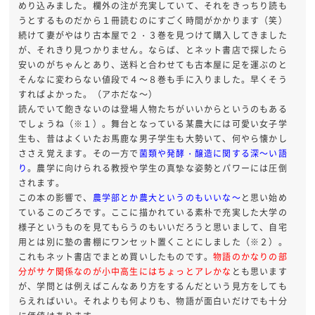
めり込みました。欄外の注が充実していて、それをきっちり読も
うとするものだから１冊読むのにすごく時間がかかります（笑）
続けて妻がやはり古本屋で２・３巻を見つけて購入してきました
が、それきり見つかりません。ならば、とネット書店で探したら
安いのがちゃんとあり、送料と合わせても古本屋に足を運ぶのと
そんなに変わらない値段で４～８巻も手に入りました。早くそう
すればよかった。（アホだな～）
読んでいて飽きないのは登場人物たちがいいからというのもある
でしょうね（※１）。舞台となっている某農大には可愛い女子学
生も、昔はよくいたお馬鹿な男子学生も大勢いて、何やら懐かし
ささえ覚えます。その一方で
菌類や発酵・醸造に関する深～い語
り
。農学に向けられる教授や学生の真摯な姿勢とパワーには圧倒
されます。
この本の影響で、
農学部とか農大というのもいいな～
と思い始め
ているこのごろです。ここに描かれている素朴で充実した大学の
様子というものを見てもらうのもいいだろうと思いまして、自宅
用とは別に塾の書棚にワンセット置くことにしました（※２）。
これもネット書店でまとめ買いしたものです。
物語のかなりの部
分がサケ関係なのが小中高生にはちょっとアレかな
とも思います
が、学問とは例えばこんなあり方をするんだという見方をしても
らえればいい。それよりも何よりも、物語が面白いだけでも十分