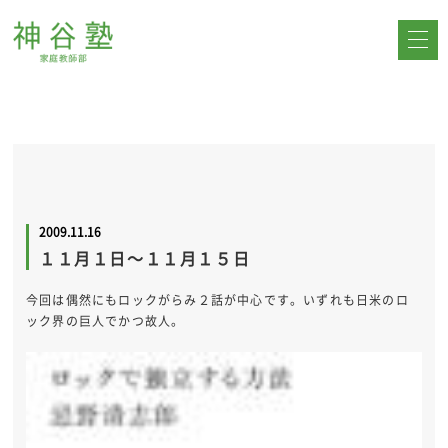
2009.11.16
１１月１日～１１月１５日
今回は偶然にもロックがらみ２話が中心です。いずれも日米のロ
ック界の巨人でかつ故人。