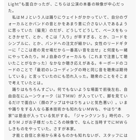
Light”も面白かったが、こちらは公演の本番の映像が中心だっ
た。
私はＭＪという人は踊りにウェイトがかかっていて、自分のヴ
ォーカルとかバンドの音とかをあまり意に介さない人であるよう
に思っていた（偏見）のだが、どうしてどうして、ベースをもっ
ときかせて、とか、そこは「入り」が早すぎる、とか、コードを
シンプルに、とか、バンドへの注文が細かい。女性のリードギタ
ーに「ここは君の見せ場だから一番高い音を出せ」と何度も一緒
にやってみたり。ＭＪ自身のヴォーカルも（これまで注意して聴
いたことがなかった）なかなか聴き応えがある。キーボードのコ
ードのことで「最初のレコーディングの時と同じ音を聴衆は期待
している」と言っていたのにも恐れ入った。聴衆のことをそこま
で考えていたとは。
踊りはもちろんすごい。何でもないような場面で前後左右、自
由自在にムーンウォーク（以下ＭＷ）が入っていて、脚を見てい
るだけで面白い（顔のアップはやはりちょいと気色悪い）。いま
や踊りをする人なら基本技術かも知れないＭＷも、やはり“本
家”は筋金が入っている気がする。「ジャンクソン５」時代の、つ
まりＭＪがお子様だったころの映像で、なんと当時すでにＭＷら
しきものをやっていた。さすが本家。
才能と自信と余裕から来るものかも知れないが、スタッフには