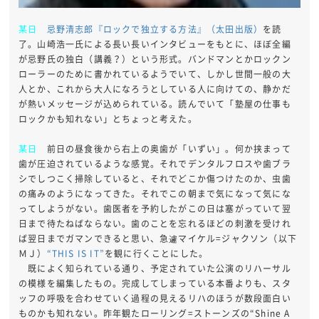
某日
忌野清志郎『ロックで独立する方法』（太田出版）
を読
了。山崎浩一氏による長い長いインタビューをもとに、ほぼ全編
が忌野氏の独白（講義？）という形式。バンドマンとかロックン
ローラーのために書かれているようでいて、しかし世間一般の大
人とか、これから大人になろうとしている人に向けての、静かだ
が熱いメッセージが込められている。読んでいて「塾屋の仕事も
ロックかも知れない」とちょっと考えた。
某日
前日の昼食後から右上の奥歯が「いずい」。何か挟まって
歯が圧迫されているような感覚。それでデンタルフロスや歯ブラ
シでしつこく掃除していると、それでどこか傷つけたのか、虫歯
の痛みのようになってきた。それでこの朝まで気になって気にな
ってしようがない。歯医者を予約したがこの日は塞がっていて翌
日まで待たねばならない。歯のことを忘れるほどの刺激を受けれ
ば翌日までガマンできると思い、急遽マイケル=ジャクソン（以下
ＭＪ）
“THIS IS IT”
を観に行くことにした。
既によく知られている通り、予定されていた公演のリハーサル
の模様を編集したもの。完成してしまっている本番よりも、スタ
ッフの呼吸を合わせていく過程の見えるリハのほうが数段面白い
ものかも知れない。昨年観たローリング=ストーンズの“Shine A