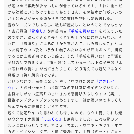
が短いので字数が少ないものが合っているのです。それに絵本だ
から幼稚というわけでも全くありません。その絵本は何がいいの
か？と声がかかった頃から自宅の書棚を物色し始めました。
雪のシーズンでもあるし、絵も綺麗だし、ということでなんとな
く宮沢賢治
『雪渡り』
か新美南吉
『手袋を買いに』
を考えていた
のですが、読んでみると長くてとても１０分には納まらない。そ
れに、『雪渡り』にはあの「かた雪かんこ、しみ雪しんこ」とい
った調子のいい歌というかお囃子みたいなのが沢山あって、朗読
するには上級者向けという感じ。また『手袋を買いに』は母狐と
子狐の話であるうえ、“挿入歌”としてシューベルトの子守歌「眠
れ眠れ母の胸に」が出てきたりして、どう考えても親父ではなく
母親の（笑）朗読向けです。
というわけで、前夜になってやっと見つけたのが
『かさじぞ
う』
。大晦日～元日という設定なので非常にタイミングが良く、
主役はしがない笠売りのじいさんで感情移入もしやすい（笑）。
最後はメデタシメデタシで終わりますし、話は短いのでゆっくり
読んでも所要時間５分足らずです。
短くて物足りないと思われても惜しいので、もう１冊、これも短
いウクライナ民話
『てぶくろ』
も用意しました。これも雪のシー
ズンにはぴったりです。ネズミ・カエル・ウサギ・キツネ・オオ
カミ・イノシシ・クマ、と順に登場して、手袋（ミット）に入っ