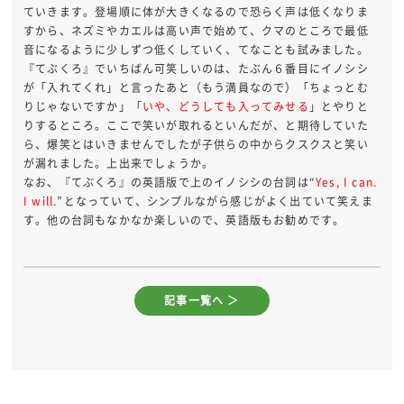
ていきます。登場順に体が大きくなるので恐らく声は低くなりま
すから、ネズミやカエルは高い声で始めて、クマのところで最低
音になるように少しずつ低くしていく、てなことも試みました。
『てぶくろ』でいちばん可笑しいのは、たぶん６番目にイノシシ
が「入れてくれ」と言ったあと（もう満員なので）「ちょっとむ
りじゃないですか」「
いや、どうしても入ってみせる
」とやりと
りするところ。ここで笑いが取れるといんだが、と期待していた
ら、爆笑とはいきませんでしたが子供らの中からクスクスと笑い
が漏れました。上出来でしょうか。
なお、『てぶくろ』の英語版で上のイノシシの台詞は“
Yes, I can.
I will.
”となっていて、シンプルながら感じがよく出ていて笑えま
す。他の台詞もなかなか楽しいので、英語版もお勧めです。
記事一覧へ ＞