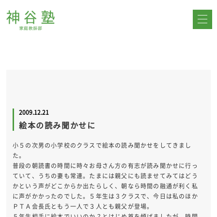
2009.12.21
絵本の読み聞かせに
小５の次男の小学校のクラスで絵本の読み聞かせをしてきまし
た。
普段の朝読書の時間に時々お母さん方の有志が読み聞かせに行っ
ていて、うちの妻も常連。たまには親父にも読ませてみてはどう
かという声がどこからか出たらしく、朝なら時間の融通が利く私
に声がかかったのでした。５年生は３クラスで、今日は私のほか
ＰＴＡ会長氏ともう一人で３人とも親父が登場。
５年生相手に絵本でいいのか？とはじめ首を傾げましたが、時間