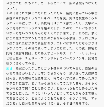
今ひとつだったものの、ガット弦とコミで一応の値段をつけても
らった。
その日はそれで帰るつもりだったのだが、店内に並んでいる中古
楽器の中に良さそうなエレキベースを発見。実は高校生のころか
らエレベが欲しかった。高校時代はテニス部だったし、大学に入
ると同時にコントラバスを始めてしまったので、エレベもやりた
いなーと思いつつもなんとなくそのまま来てしまったのだ。思え
ばこの歳までガマンしてきたのが我ながら不思議。チェロとガッ
ト弦が売れたばかりで資金はあり、エレベは本体だけならかさば
らないので、その場で買ってしまうことにした。その夜、帰宅と
同時に練習を開始。とりあえずビートルズ「デイ・トリッパー」
と松田聖子「チェリー・ブラッサム」のベースラインを、記憶を
頼りにさらってみる。
某日
懸案だったチェロとガット弦が片づいてみると、自室の居
心地の悪さがいよいよガマンならなくなり、思い立って大掃除を
始める。机や書棚の配置を変え、捨てられずに取ってあったガラ
クタを外に出す。若い頃から連れ添ってきた本たちも、おそらく
もう死ぬまで開くことはあるまい、と思われるものはあらかた捨
てることにした。中には「いったいどうしてこんなものまで取っ
てあるのだろう」と思うようなものもあり、そういう時は「アホ
だなあ」と自分を罵りながら（笑）およそ半日作業をする。