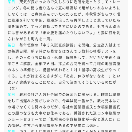
某日
天気が良かったので久しぶりに近所を走ったりしてトレー
ニング。冬の間も走り込んで夏の朝野球で足がもつれないように
しなくては、と意気込んでいたのだったが、昨秋雪がちらつく頃
に風邪を引いて中断、風邪が治ったら再開しようと思っていたら
腰を痛めて、ずっと運動はできずにいたのである。もちろん路面
には雪があるので「また腰を痛めたりしないでよ」と妻に釘を刺
されながらも町内を一周。
某日
毎年恒例の「中３入試直前講習」を開始。公立高入試まで
の毎週日曜、朝９時から昼食をはさんで５教科の模擬テストを
し、その日のうちに採点・返却・解説をして、だいたい午後４時
半ごろに解散。全部で６回。採点の合間を縫って月曜の地歴講座
のネタの準備をし、講習が終わると１対１指導の高校生がやって
くる。これが始まるとさすがに「ああ、休みがないなあー」とい
よいよ実感することになる。自分で決めてそうしているのだが
（笑）
某日
教材会社さん数社合同での展示会に出かける。昨年は寝坊
をして出遅れた気がしたので、今年は朝一番から。教材見本はこ
の場でなくても見れるのだが、各社の営業担当氏とか編集担当氏
との顔つなぎも大事なお仕事である。併設された道コン事務局の
ショートセミナーでは「札幌南の少数精鋭化が一段と進んだ」と
の情報。夕方から地歴講座があるので昼前には退出。
某日
中２・中１に先行して小学生のお母さんがたと学習相談