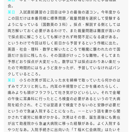
会。
某日
入試直前講習の２回目は中３の最後の道コン。今年度から
この回だけは本番同様に標準問題／裁量問題を選択して受験する
ようになっている（国数英の３科）。採点・解説する側としては
両方解いておく必要があるわけで、また裁量問題は難度が高いの
で採点前に解こうとしても解けきれず時間不足になる虞がある。
というわけで今回は珍しく前日から予習するという作戦に出た。
英語・社会・理科・数学と解いたところで睡魔に襲われたので国
語だけ当日に残したら、その国語がけっこうな難物。そしてまた
予想どおり採点が大変だった。数学以下は採点はわりあい楽だっ
たので時間的にはちょうど良かったが、予習していなければパン
クしているところ。
某日
小５の次男が耳に入った水を綿棒で取っていたら何かのは
ずみでブスリと刺した。内耳の半規管かどこかを痛めたらしく、
痛みよりも頭がフラフラして吐き気がひどいらしい。それで金曜
の午後に耳鼻科に行ったところ検査の必要があるというので大病
院を紹介され、そこでは翌週まで検査できないのと安静が必要だ
というので急遽入院することになった。－－という話を妻から聞
かされて疲労に拍車がかかる。次男はその昔、誕生直後にも黄疸
が出て助産院から急遽大病院に移った経験がある。よく入院する
やつだなあ。入院手続きに出向いた「Ｔ稲Ｋ仁会病院」はたいそ