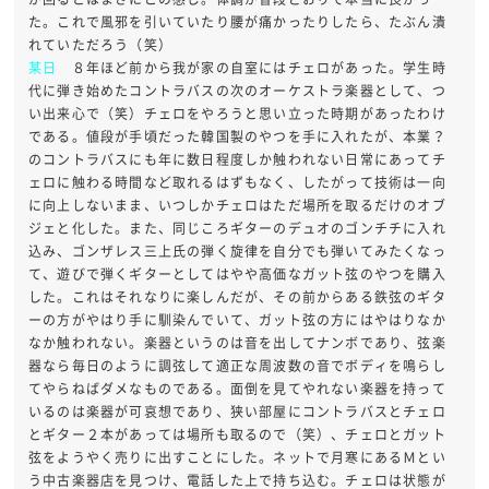
た。これで風邪を引いていたり腰が痛かったりしたら、たぶん潰
れていただろう（笑）
某日
８年ほど前から我が家の自室にはチェロがあった。学生時
代に弾き始めたコントラバスの次のオーケストラ楽器として、つ
い出来心で（笑）チェロをやろうと思い立った時期があったわけ
である。値段が手頃だった韓国製のやつを手に入れたが、本業？
のコントラバスにも年に数日程度しか触われない日常にあってチ
ェロに触わる時間など取れるはずもなく、したがって技術は一向
に向上しないまま、いつしかチェロはただ場所を取るだけのオブ
ジェと化した。また、同じころギターのデュオのゴンチチに入れ
込み、ゴンザレス三上氏の弾く旋律を自分でも弾いてみたくなっ
て、遊びで弾くギターとしてはやや高価なガット弦のやつを購入
した。これはそれなりに楽しんだが、その前からある鉄弦のギタ
ーの方がやはり手に馴染んでいて、ガット弦の方にはやはりなか
なか触われない。楽器というのは音を出してナンボであり、弦楽
器なら毎日のように調弦して適正な周波数の音でボディを鳴らし
てやらねばダメなものである。面倒を見てやれない楽器を持って
いるのは楽器が可哀想であり、狭い部屋にコントラバスとチェロ
とギター２本があっては場所も取るので（笑）、チェロとガット
弦をようやく売りに出すことにした。ネットで月寒にあるＭとい
う中古楽器店を見つけ、電話した上で持ち込む。チェロは状態が