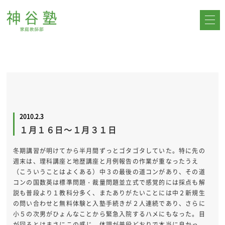
2010.2.3
１月１６日～１月３１日
冬期講習が明けてから半月間ずっとゴタゴタしていた。特に先の
週末は、理科講座と地歴講座と月例報告の作業が重なったうえ
（こういうことはよくある）中３の最後の道コンがあり、その道
コンの国数英は標準問題・裁量問題並立式で感覚的には採点も解
説も普段より１教科分多く、またありがたいことには中２新規生
の問い合わせと無料体験と入塾手続きが２人連続であり、さらに
小５の次男がひょんなことから緊急入院するハメにもなった。目
が回るとはまさにこの感じ。体調が普段どおりで本当に良かっ