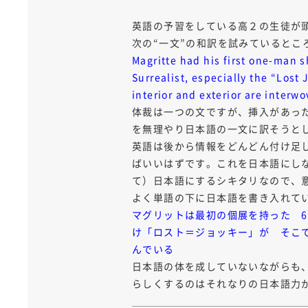
英語の予習をしている高２の生徒が
次の“一文”の和訳を試みているとこ
Magritte had his first one-man 
Surrealist, especially the “Lost
interior and exterior are interwo
体裁は一つの文ですが、挿入があった
を無理やり日本語の一文に訳そうと
英語は後から情報をどんどん付け足
ばいいはずです。これを日本語にし
て）日本語にするシキタリなので、
よく単語の下に日本語を書き入れて
マグリットは最初の個展を持った 6
け「ロスト＝ジョッキー」が そこ
んでいる
日本語の体を成していないながらも
らしくするのはそれなりの日本語力