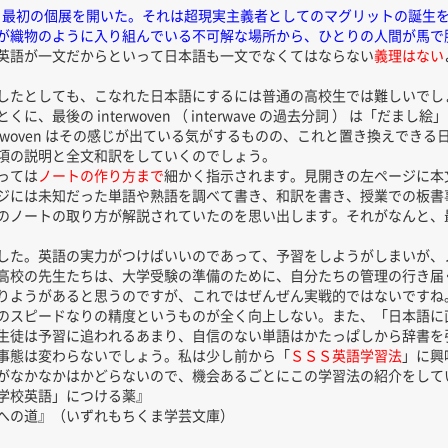
ら成る最初の個展を開いた。それは超現実主義者としてのマグリットの誕生
が織物のように入り組んでいる不可解な場所から、ひとりの人間が馬で
英語が一文だからといって日本語も一文でなくてはならない
義理はない
したとしても、こなれた日本語にするには普通の高校生では難しいでし
、最後の interwoven （ interwave の過去分詞 ） は「だ
erwoven はその感じが出ている気がするものの、これと置き換えでき
項の説明と全文和訳をしていくのでしょう。
っては
ノートの作り方まで
細かく指示されます。見開きの左ページに本
ジには未知だった単語や熟語を調べて書き、和訳を書き、授業での板書
のノートの取り方が解説されていたのを思い出します。それがなんと、
した。英語の実力がつけばいいのであって、予習をしようがしまいが、
高校の先生たちは、大学受験の準備のために、自分たちの管理の行き届
りようがあると思うのですが、これではぜんぜん実戦的ではないですね
のスピードなりの精度というものが全く向上しない。また、「日本語に
生徒は予習に追われるあまり、自信のない単語はかたっぱしから辞書を
事態は変わらないでしょう。私は少し前から「
ＳＳＳ英語学習法
」に興
がなかなかはかどらないので、機会あるごとにこの学習法の紹介をして
校英語」につける薬』
の道』（いずれもちくま学芸文庫）