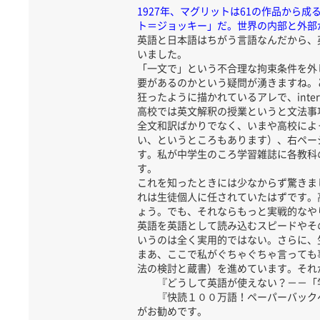
1927年、マグリットは61の作品か
ト＝ジョッキー」だ。世界の内部と外部
英語と日本語はちがう言語なんだから、
いました。
「一文で」という不合理な拘束条件を外
要があるのかという疑問が湧きますね。とくに
狂ったように描かれているアレで、int
高校では英文解釈の授業というと文法事
全文和訳ばかりでなく、いまや高校によ
い、というところもあります）、右ペー
す。私が中学生のころ学習雑誌に各教科
す。
これを知ったときには少なからず驚きま
れは生徒個人に任されていたはずです。
ょう。でも、それならもっと実戦的なや
英語を英語として読み込むスピードやそ
いうのは全く実用的ではない。さらに、
まあ、ここで私がぐちゃぐちゃ言っても
法の検討と蔵書）を進めています。それ
『どうして英語が使えない？－－「学
『快読１００万語！ペーパーバックへ
がお勧めです。