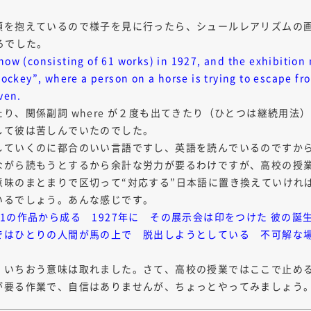
頭を抱えているので様子を見に行ったら、シュールレアリズムの画
ろでした。
show (consisting of 61 works) in 1927, and the exhibitio
 Jockey”, where a person on a horse is trying to escape f
ven.
り、関係副詞 where が２度も出てきたり（ひとつは継続用法
して彼は苦しんでいたのでした。
していくのに都合のいい言語ですし、英語を読んでいるのですか
ながら読もうとするから余計な労力が要るわけですが、高校の授
意味のまとまりで区切って“対応する”日本語に置き換えていけれ
いるでしょう。あんな感じです。
1の作品から成る 1927年に その展示会は印をつけた 彼の
ではひとりの人間が馬の上で 脱出しようとしている 不可解な
、いちおう意味は取れました。さて、高校の授業ではここで止め
が要る作業で、自信はありませんが、ちょっとやってみましょう