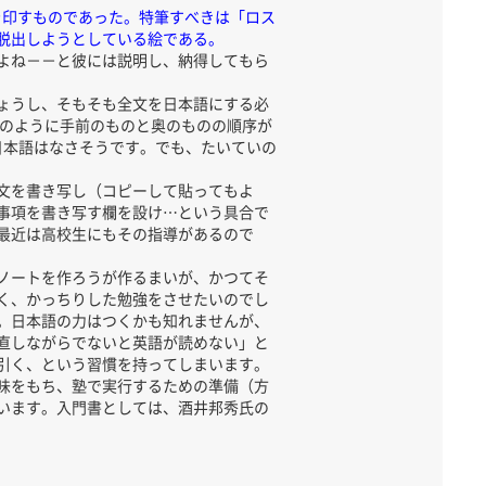
を印すものであった。特筆すべきは「ロス
脱出しようとしている絵である。
よね－－と彼には説明し、納得してもら
ょうし、そもそも全文を日本語にする必
まし絵」のように手前のものと奥のものの順序が
る日本語はなさそうです。でも、たいていの
文を書き写し（コピーして貼ってもよ
事項を書き写す欄を設け…という具合で
最近は高校生にもその指導があるので
ノートを作ろうが作るまいが、かつてそ
く、かっちりした勉強をさせたいのでし
。日本語の力はつくかも知れませんが、
直しながらでないと英語が読めない」と
引く、という習慣を持ってしまいます。
味をもち、塾で実行するための準備（方
います。入門書としては、酒井邦秀氏の