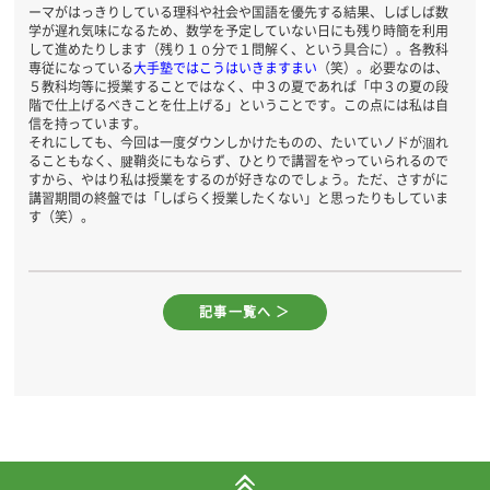
ーマがはっきりしている理科や社会や国語を優先する結果、しばしば数
学が遅れ気味になるため、数学を予定していない日にも残り時簡を利用
して進めたりします（残り１０分で１問解く、という具合に）。各教科
専従になっている
大手塾ではこうはいきますまい
（笑）。必要なのは、
５教科均等に授業することではなく、中３の夏であれば「中３の夏の段
階で仕上げるべきことを仕上げる」ということです。この点には私は自
信を持っています。
それにしても、今回は一度ダウンしかけたものの、たいていノドが涸れ
ることもなく、腱鞘炎にもならず、ひとりで講習をやっていられるので
すから、やはり私は授業をするのが好きなのでしょう。ただ、さすがに
講習期間の終盤では「しばらく授業したくない」と思ったりもしていま
す（笑）。
記事一覧へ ＞