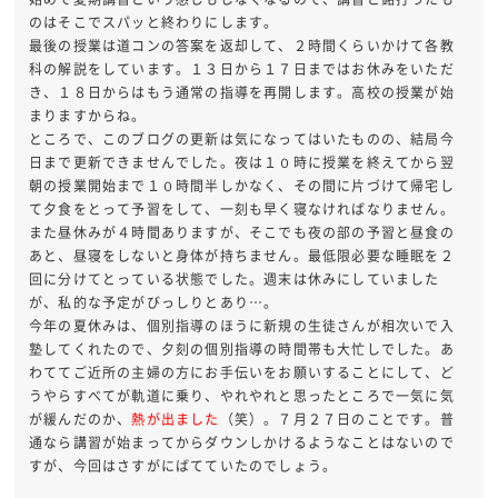
のはそこでスパッと終わりにします。
最後の授業は道コンの答案を返却して、２時間くらいかけて各教
科の解説をしています。１３日から１７日まではお休みをいただ
き、１８日からはもう通常の指導を再開します。高校の授業が始
まりますからね。
ところで、このブログの更新は気になってはいたものの、結局今
日まで更新できませんでした。夜は１０時に授業を終えてから翌
朝の授業開始まで１０時間半しかなく、その間に片づけて帰宅し
て夕食をとって予習をして、一刻も早く寝なければなりません。
また昼休みが４時間ありますが、そこでも夜の部の予習と昼食の
あと、昼寝をしないと身体が持ちません。最低限必要な睡眠を２
回に分けてとっている状態でした。週末は休みにしていました
が、私的な予定がびっしりとあり…。
今年の夏休みは、個別指導のほうに新規の生徒さんが相次いで入
塾してくれたので、夕刻の個別指導の時間帯も大忙しでした。あ
わててご近所の主婦の方にお手伝いをお願いすることにして、ど
うやらすべてが軌道に乗り、やれやれと思ったところで一気に気
が緩んだのか、
熱が出ました
（笑）。７月２７日のことです。普
通なら講習が始まってからダウンしかけるようなことはないので
すが、今回はさすがにばてていたのでしょう。