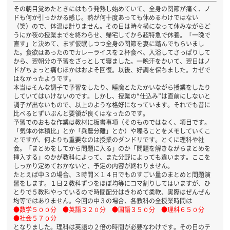
その朝目覚めたときにはもう発熱し始めていて、全身の関節が痛く、ノ
ドも何か引っかかる感じ。熱が何十度あっても休めるわけではない
（笑）ので、体温は計りません。その日は時々横になって休みながらど
うにか夜の授業までを終わらせ、帰宅してから超特急で休養。「一晩で
直す」と決めて、まず仮眠しつつ全身の関節を妻に踏んでもらいまし
た。食欲はあったのでカレーライスを２杯食べ、入浴してさっぱりして
から、翌朝分の予習をざっとして寝ました。一晩汗をかいて、翌日はノ
ドがちょっと痛むほかはおよそ回復。以後、好調を保ちました。カゼで
はなかったようです。
本当はそんな調子で予習をしたり、睡魔とたたかいながら授業をしたり
していてはいけないのです。しかし、授業の“仕込み”は直前にしないと
調子が出ないもので、以上のような格好になっています。それでも昔に
比べるとずいぶんと要領が良くはなったのです。
予習でのおもな作業は教材に板書事項（そのものではなく、項目です。
「気体の体積比」とか「兵農分離」とか）や喋ることをメモしていくこ
とですが、何よりも重要なのは授業のダンドリです。とくに理科や社
会。「まとめをしてから問題に入る」のか「問題を解きながらまとめを
挿入する」のかが教科によって、また分野によっても違います。ここを
しっかり定めておかないと、予定の内容が終わりません。
たとえば中３の場合、３時間×１４日でものすごい量のまとめと問題演
習をします。１日２教科ずつをほぼ均等にコマ割りしてはいますが、ひ
とりで５教科やっているので時間配分はきわめて柔軟、実際はぜんぜん
均等ではありません。今回の中３の場合、各教科の全授業時間は
●数学５００分 ●英語３２０分 ●国語３５０分 ●理科６５０分
●社会５７０分
となりました。理科は英語の２倍の時間が必要なわけです。その日のテ