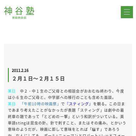
2011.2.16
２月１日～２月１５日
某日
中２・中１生のご父母との相談会がおおむね終わり、今度
は小６生のご父母と、中学部への移行のことも含めた面談。
某日
「午前10時の映画祭」
で
『スティング』
を観る。この日ま
であまり考えたことがなかったが表題「スティング」は劇中の最
終章の題であって「とどめの一撃」という和訳がついている。英
単語stingは昆虫の針、針で刺すこと、またはその痛み、とかいう
意味のようだが、映画に即して意味をとれば「騙す」であろう
か。なんにしても、ポール=ニューマンとロバート=レッドフォー