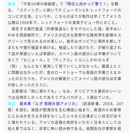
某日
「午前10時の映画祭」で
『明日に向かって撃て！』
を観
る。『スティング』に続いてP.ニューマンとR.レッドフォードの
コンビが主演。というか、こちらのほうが製作は早くてアメリカ
公開は1969年で、レッドフォードの実質デビュー作とのこと。
実在する銀行強盗（列車強盗も）をモデルにした話。前半はい
わゆる西部劇的で、アメリカの広大な原野や丘陵地帯を劇場のス
クリーンで見られるのが楽しい。後半はボリビアに場所を移して
またもや銀行強盗を続ける。強盗したり逃げたり、が繰り返され
て話が単調といえば単調か。スペイン語の部分には字幕がついて
なくて「セニョール」と「ディアス」くらいしかわからず
（笑）、なんとなく推測して見ていくしかなかった。鑑賞上とく
に問題はなかったが、昔のロードショーでも英語の字幕さえなか
ったのだろうか。アメリカの観客だってスペイン語の部分は字幕
が欲しかっただろうに。
主題歌は「雨に濡れても」。なお、ボリビアでの最初のシーン
では当時珍しかったであろうアルパカが２，３頭出ていた。
某日
堤未果『ルポ 貧困大国アメリカ』
（岩波新書、2008、207
頁）を読む。貧困が肥満児を生む構造に始まり、貧困のため軍隊
に入るほか生きる手段をなくした人々などの凄まじい状況が淡々
と描かれている。アメリカ追随の政府をいただく日本人としては
他人事ではなく、非常に怖い読み物である。民間会社が軍隊を経