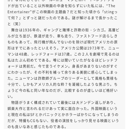
ドが出ていること以外映画の中身を知らずにいた私には、“The
Entertainer”がこの映画の主題曲？だと知った頃から「stingっ
て何？」とずっと謎だったのである。謎が解けるまで長かったこ
と（笑）
舞台は1936年の、ギャングと賭博と詐欺の街・シカゴ。高層ビ
ルが立ち並び、鉄道が走り、車も走り、ファストフード店らしき
ものもあって、飛行機が飛んでないのを除けば現代アメリカの原
形はすでにあったといえそう。アメリカ公開は1973年で、ニュー
マンは48歳、レッドフォードは37歳。この２人を劇場で見るのは
私はたぶん初めてである。噂には聞いていたがなるほどレッドフ
ォードは男前だ。今で言うイケメン。身長があまりないのがすぐ
にわかったが、その不利を補って余りある美貌に感心してしまっ
た。ニューマンは詐欺師グループのリーダーとして風格も貫禄も
十分で、しかもアメリカ人的な粋？を凝縮したような男ぶり。ち
ょうど今の私と同い年なのだが、比較するのが虚しいほど格好い
い。
物語がうまく構成されていて最後には大ドンデン返しがあり、
娯楽大作と言われるだけあって実に面白かった。外国映画という
と現在の私はSFとかパニックとかホラーばかりになってしまうの
だが、特撮もCGもない、役者の演技をしっかり見せる映画という
のも良いなあと感じたものである。