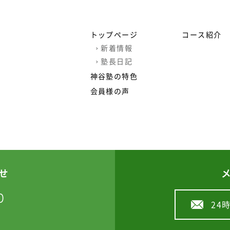
トップページ
コース紹介
›
新着情報
›
塾長日記
神谷塾の特色
会員様の声
せ
0
24