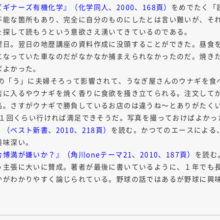
ギナーズ有機化学』（化学同人、2000、168頁）
をめでたく「
不能な箇所もあり、完全に自分のものにしたとは言い難いが、そ
を探して読もうという意欲さえ湧いてきているのである。
日。翌日の地歴講座の資料作成に没頭することができた。昼食
になっていた車なのだがなかなか捕まえられなかったのだ。焼きた
ばよかった。
「う」に夫婦そろって影響されて、うなぎ屋さんのウナギを食
店に入るやウナギを焼く香りに食欲を掻き立てられる。注文して
品。さすがウナギで勝負しているお店のは違うね～とありがたく
に１回くらい行ければ満足できそうだ。写真を撮っておけばよかっ
（ベスト新書、2010、218頁）
を読む。かつてのエースによる
興味深い。
満が嫌いか？』（角川oneテーマ21、2010、187頁）
を読む
う主張に大いに賛成。著者が最後に書いているように、１年でも
かがわかりやすく論じられている。野球の話ではあるが野球に興