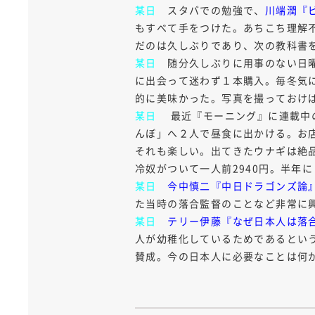
某日
スタバでの勉強で、
川端潤『ビ
もすべて手をつけた。あちこち理解
だのは久しぶりであり、次の教科書
某日
随分久しぶりに用事のない日曜
に出会って迷わず１本購入。毎冬気
的に美味かった。写真を撮っておけ
某日
最近『モーニング』に連載中の
んぼ」へ２人で昼食に出かける。お
それも楽しい。出てきたウナギは絶
冷奴がついて一人前2940円。半年
某日
今中慎二『中日ドラゴンズ論』
た当時の落合監督のことなど非常に
某日
テリー伊藤『なぜ日本人は落合博
人が幼稚化しているためであるとい
賛成。今の日本人に必要なことは何