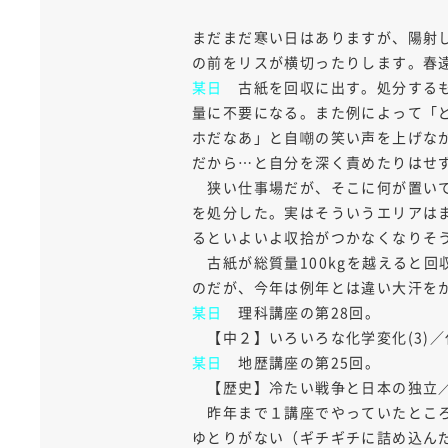
まだまだ寒い日はありますが、陽射
の前をリスが横切ったりします。春
某日
古紙を回収に出す。処分するも
量に不要になる。また例によって「
ホだなあ」と自嘲の笑い声を上げな
だから…と自分を深く責めたりはせ
狭い仕事場だが、そこに何が置いて
を処分した。実はそういうエリアは
るといよいよ収拾がつかなくなりそ
古紙が総質量100kgを越えると回
のだが、今年は例年とは違い大汗を
某日
理科講座の第28回。
【中２】いろいろな化学変化(3)／化
某日
地歴講座の第25回。
【歴史】冷たい戦争と日本の独立
昨年まで１講座でやっていたところ
ゆとりがない（ギチギチに詰め込ん