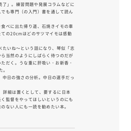
読了」。練習問題や発展コラムなどに
れでも専門（の入門）書を通して読ん
を食べに出た帰り道、石焼きイモの車
ての20cmほどのサツマイモは感動
べたいね～という話になり、琴似「志
から当然のようにしばらく待つのだが
いただく。うな重に肝吸い・お新香・
た。
、中日の強さの分析。中日の選手だっ
。詳細は置くとして、要するに日本
長く監督をやってほしいというのにも
味のない人にも一読を勧めたい本。