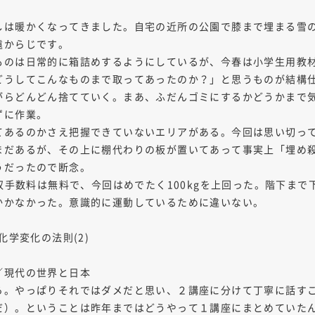
しは暖かくなってきました。自宅の近所の公園で膝まで埋まる雪
遠からじです。
のは日常的に箱詰めするようにしているが、今春は小学生用教
どうしてこんなものまで取ってあったのか？」と思うものが結構
がらどんどん捨てていく。まあ、ふだんゴミにするかどうかまで
ずに作業。
あるのかさえ把握できていないエリアがある。今回は思い切っ
まだあるが、その上に棚代わりの板が置いてあって事実上「埋め
うだったので断念。
収手数料は無料で、今回はめでたく100kgを上回った。階下ま
かかなかった。意識的に運動しているために違いない。
学変化の法則(2)
／現代の世界と日本
。やっぱりそれではダメだと思い、２講座に分けて丁寧に話す
だ）。ということは昨年まではどうやって１講座にまとめていた