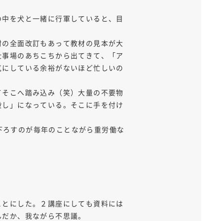
の中を犬と一緒に行軍していると、目
材の全面改訂もあって教材の見本が大
仕事場のあちこちから出てきて、「ア
気にしている余裕がないほど忙しいの
てそこへ踏み込み（笑）大量の不要物
殺し」になっている。そこに手を付け
で下ろすのが毎年のことながら重労働な
ことにした。２講座にしても資料には
んだか、我ながら不思議。