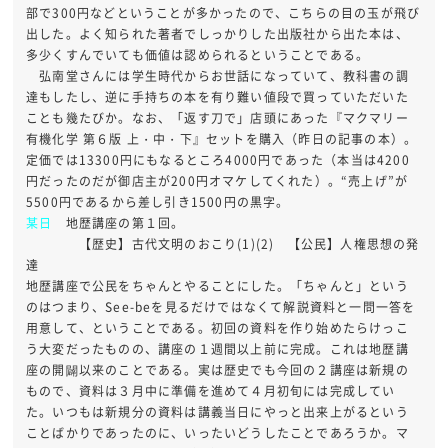
部で300円などということが多かったので、こちらの目の玉が飛び
出した。よく知られた著者でしっかりした出版社から出た本は、
多少くすんでいても価値は認められるということである。
弘南堂さんには学生時代からお世話になっていて、教科書の調
達もしたし、逆に手持ちの本を有り難い値段で買っていただいた
ことも幾たびか。なお、「返す刀で」店頭にあった『マクマリー
有機化学 第６版 上・中・下』セットを購入（昨日の記事の本）。
定価では13300円にもなるところ4000円であった（本当は4200
円だったのだが御店主が200円オマケしてくれた）。“売上げ”が
5500円であるから差し引き1500円の黒字。
某日
地歴講座の第１回。
【歴史】古代文明のおこり(1)(2) 【公民】人権思想の発
達
地歴講座で公民をちゃんとやることにした。「ちゃんと」という
のはつまり、See-beを見るだけではなくて解説資料と一問一答を
用意して、ということである。初回の資料を作り始めたらけっこ
う大変だったものの、講座の１週間以上前に完成。これは地歴講
座の開闢以来のことである。実は歴史でも今回の２講座は新規の
もので、資料は３月中に準備を進めて４月初旬には完成してい
た。いつもは新規分の資料は講義当日にやっと出来上がるという
ことばかりであったのに、いったいどうしたことであろうか。マ