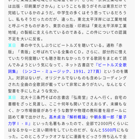
は出版・印刷業がさかん」ということも扱うがそれは東京だけで
完結しているかのようだ。中学生の多くはそう思っているだろう
し、私もそうだったのだが、違った。東北太平洋岸には工業地域
と呼ぶべきものがあり、東京の出版・印刷は「東北太平洋岸工業
地域」の製紙に支えられているのである。この件についての認識
不足を大いに反省。
某日
車の中で久しぶりにビートルズを聴いている。通称「赤
版」「青版」と呼ばれている全集のＣＤ。さらに、部分的に憶え
ていたり何度聴いても聴き取れなかったりする歌詞をまとめて読
んでみようという気になって、ネット古書店で
『ビートルズ全歌
詞集』（シンコー・ミュージック、1991、277頁）
というのを購
入。対訳はないが、オリジナルでないものも含めレコーディング
された全曲の全歌詞が載っていて非常にありがたい。なんとなく
聖書を手にしたような気分。
某日
北大十三条門そばの古書店『弘南堂』さんへ行く。自宅の
書棚をざっと見渡し、ここ十何年も開いてさえおらず、未練もな
く、かつ市場価値がありそうな数学や物理の教科書を段ボールに
詰めて車で出かけた。
高木貞治『解析概論』
や
朝永振一郎『量子
力学Ⅰ・Ⅱ』
といった名著もあったので、全部で2000円くらいに
はなるかなーと淡い期待をしていたのだが、なんと
5500円
にもな
った。このところブックオフなどに漫画をどっさり持ち込んで全