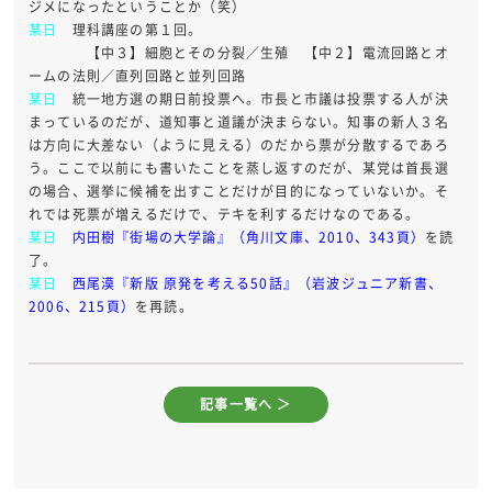
ジメになったということか（笑）
某日
理科講座の第１回。
【中３】細胞とその分裂／生殖 【中２】電流回路とオ
ームの法則／直列回路と並列回路
某日
統一地方選の期日前投票へ。市長と市議は投票する人が決
まっているのだが、道知事と道議が決まらない。知事の新人３名
は方向に大差ない（ように見える）のだから票が分散するであろ
う。ここで以前にも書いたことを蒸し返すのだが、某党は首長選
の場合、選挙に候補を出すことだけが目的になっていないか。そ
れでは死票が増えるだけで、テキを利するだけなのである。
某日
内田樹『街場の大学論』（角川文庫、2010、343頁）
を読
了。
某日
西尾漠『新版 原発を考える50話』（岩波ジュニア新書、
2006、215頁）
を再読。
記事一覧へ ＞