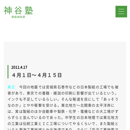
2011.4.17
４月１日～４月１５日
某日
今回の地震では宮城県石巻市などの日本製紙の工場でも被
害があり、東京での書籍・雑誌の印刷に影響が出ているという。
インクも不足しているらしい。そんな報道を目にして「あっそう
なのか」とやや衝撃を受ける。東北地方～北関東の太平洋岸に
は、実は製紙のほか自動車や製鉄・化学・電機などの大工場がず
らずらと並んでいるのであった。中学生の日本地理では東北地方
の工業は伝統工業とＩＣ工場についてやるくらいで、また製紙と
いうと東海工業地域とか北海道であり、さらに「京浜工業地帯で