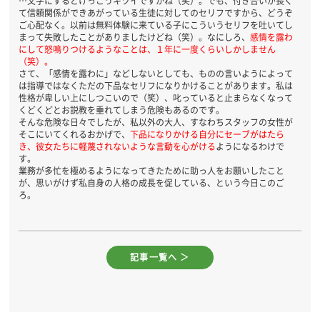
…文字にするとけっこうキツイですかね（笑）。でも、付き合いが長く
て信頼関係ができあがっている生徒に対してのセリフですから、どうぞ
ご心配なく。以前は無料体験に来ている子にこういうセリフを吐いてし
まって失敗したことがありましたけどね（笑）。なにしろ、
感情を露わ
にして怒鳴りつけるようなことは、１年に一度くらいしかしません
（笑）。
さて、「感情を露わに」などしないとしても、ものの言いようによって
は指導ではなくただの下品なセリフになりかけることがあります。私は
性格が卑しい上にしつこいので（笑）、叱っていると止まらなくなって
くどくどとお説教を垂れてしまう危険もあるのです。
そんな危険な日々でしたが、私以外の大人、すなわちスタッフの女性が
そこにいてくれるおかげで、
下品になりかける自分にセーブがはたら
き、彼女たちに軽蔑されないような言動を心がける
ようになるわけで
す。
業務が多忙を極めるようになってきたために助っ人をお願いしたこと
が、思いがけず私自身の人格の成長を促している、という今日このご
ろ。
記事一覧へ ＞