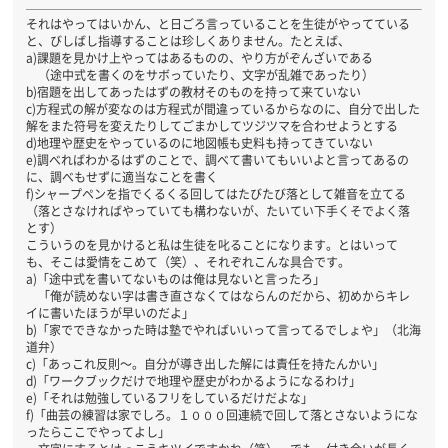
それはやってはいかん、と日ごろ言っていることを生徒がやってている
と、びしばし指導することは珍しくありません。たとえば、
a)課題を見かけ上やってはあるものの、やり方がぞんざいである
（途中式を書くのをサボっていたり、文字が乱雑であったり）
b)宿題を出してあったはずの教材そのものを持って来ていない
c)方程式の解が変なのは方程式が間違っているからなのに、自分で出した
解をまた符号を変えたりしてごまかしてツジツマを合わせようとする
d)地理や歴史をやっているのに地図帳も史料も持ってきていない
e)調べればわかるはずのことで、調べて書いてもいいよと言ってあるの
に、調べもせずに適当なことを書く
f)シャープペンを指でくるくる回してはたびたび落として雑音を立てる
（落とさなければやっていても構わないが、たいてい下手くそでよく落
とす）
こういうのを見かけると私は生徒を叱ることになります。とはいって
も、そこは愛情をこめて（笑）、それぞれこんな具合です。
a)「途中式を書いてないものは俺は見ないと言ったろ」
「俺が読めない字は書き直さなくてはならんのだから、初めからキレ
イに書いたほうが早いのだよ」
b)「家でできなかった時は塾でやればいいって言ってるでしょや」（北海
道弁）
c)「あっこれ反則～。自分が導き出した解には責任を持たんかい」
d)「ワークブックだけで地理や歴史がわかるようになるわけ」
e)「それは勉強しているフリをしているだけだよな」
f)「曲芸の練習は家でしろ。１０００回連続で回して落とさないようにな
ったらここでやってよし」