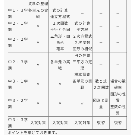
資料の整理
中１・３学
各単元の実
式の計算
－
－
－
期
戦
連立方程式
中２・１学
１次関数
式の計算
〃
－
－
期
平行と合同
平方根
三角形・四
２次方程式
中２・２学
〃
角形
２次関数
－
－
期
確率
図形の相似
円の性質
中２・３学
各単元の実
三平方の定
〃
－
－
期
戦
理
標本調査
中３・１学
各単元の実
数と式
場合の数
〃
〃
期
戦
２次関数
確率
図形の性
中３・２学
図形と計
質
〃
〃
〃
期
量
整数の性
質
中３・３学
入試対策
入試対策
入試対策
復習
復習
期
ポイントを挙げておきます。