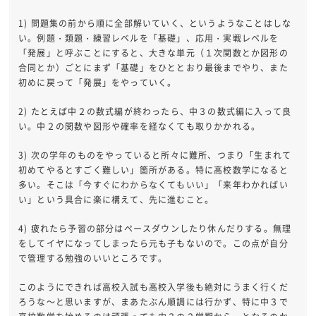
1) 問題集の前から順に全部解いていく、というようなことはしな
い。例題・類題・練習レベルを「基礎」、応用・実戦レベルを
「発展」と呼ぶことにすると、大きな単元（１次関数とか図形の
合同とか）ごとにまず「基礎」をひととおり最後までやり、また
初めに戻って「発展」をやっていく。
2) たとえば中２の数式編が終わったら、中３の数式編に入って良
い。中２の関数や図形や確率を経なくても取りかかれる。
3) 次の学年のものをやっていると所々に難所、つまり「生まれて
初めてやるとすごく難しい」箇所がある。特に高校数学になると
多い。そこは「今すぐにわからなくてもいい」「来年わかればい
い」という具合に楽に構えて、先に進むこと。
4) 疲れたら予習の部分はペースダウンしたり休んだりする。無理
をしてイヤになってしまったら元も子もないので。この点が自分
で管理する勉強のいいところです。
このようにできれば高校入試も高校入学後も絶対にうまく行くだ
ろうな～と思いますが、まあたぶん順調には行かず、特に中３で