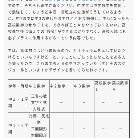
すので、そちらも後でご覧ください。中学生は中学数学を前倒し
で勉強して、ちょうど中高一貫私立の生徒がそうしているよう
に、中2までに中3の終わりまでひととおり勉強し、中3になったら
高校数学のせめてⅠを、できればＩとＡをやっておくといい。高
校進学後に備えての“貯金”ができるばかりでなく、高校入試にも
必ずプラスに作用するから…という内容でした。
では、具体的にはどう進めるのか、カリキュラムを示していただ
けるといいんですけど…と、まことにごもっともなことをある方
が仰ったので、これまで考えるのをサボッていた（笑）そのスケ
ジュールといいますかデザインを書いてみたわけです。
高校数学
高校数学
学年・時期
中１数学
中２数学
中３数学
Ｉ
Ａ
正負の数
中１・１学
文字と式
－
－
－
－
期
方程式
比例・反比
例
中１・２学
平面図形
－
－
－
－
期
空間図形