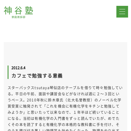
2012.6.4
カフェで勉強する意義
スターバックスtsutaya琴似店のテーブルを借りて時々勉強してい
る。平日の午前、面談や講習会などがなければ週に２～３回とい
うペース。2010年秋に鈴木章氏（北大名誉教授）のノーベル化学
賞受賞に触発されて「これを機会に有機化学をキチンと勉強して
みようか」と思いたって以来なので、１年半ほど続いていること
になる。当初は有機化学の入門書をずっと読んでいたが、めでた
くその本を読了すると有機化学の本格的な教科書に手を付け、そ
のうち錆び付き著しい物理学も始めたくなった。物理をやり出す