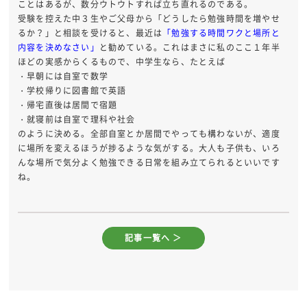
ことはあるが、数分ウトウトすれば立ち直れるのである。
受験を控えた中３生やご父母から「どうしたら勉強時間を増やせ
るか？」と相談を受けると、最近は
「勉強する時間ワクと場所と
内容を決めなさい」
と勧めている。これはまさに私のここ１年半
ほどの実感からくるもので、中学生なら、たとえば
・早朝には自室で数学
・学校帰りに図書館で英語
・帰宅直後は居間で宿題
・就寝前は自室で理科や社会
のように決める。全部自室とか居間でやっても構わないが、適度
に場所を変えるほうが捗るような気がする。大人も子供も、いろ
んな場所で気分よく勉強できる日常を組み立てられるといいです
ね。
記事一覧へ ＞