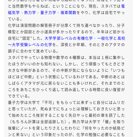
と当然数学もやらねば、ということになり、現在、スタバでは
電
磁気学・熱力学・量子力学・複素関数
をやり、化学は自宅でやっ
ている。
化学は演習問題の解答冊子が分厚くて持ち運べなかったり、分子
模型とか図説とか小道具が多かったりするので、半年ほど前から
自宅に“固定”した。
大学学部レベルの有機化学・一般化学と高校
～大学受験レベルの化学
を、深夜とか早朝、そのときのアタマの
調子に合わせて進めている。
スタバでやっている物理や数学の４種類は、本当は１冊に集中し
たほうがいいのかも知れない。しかし、どう頑張ってもときどき
大きな中断があるので、その中断が気にならないように「いつも
ほどほど中断」という状態にしているわけである。中断のあとは
しばらくアタマが元に戻らないことも多いけれど、それまでのと
ころをあちこちひっくり返して読み返している時間に良い復習が
できている。
量子力学は大学で「不可」をもらって以来ずっと自分にはムリだ
と思っていたが、死ぬまでにちょっとは理解しておきたいと思っ
て始めたところ挫折することなく先日やっと最初の章を読了した
（もちろん計算は全部追跡した）。熱力学は大学で「優」を取り
後輩にノートを貸したりさえしたわりに「何をやったのか結局ピ
ンと来ない」という印象だったのが、化学の勉強に必要なことも