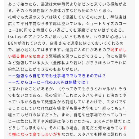
あって始めたら、最近は大学時代よりはピンと来ている感触があ
る。そのうち弾性論とか流体力学なども始めたいと思う。
札幌でも大通のスタバは狭くて混雑しているのに対し、琴似店は
広くて平日午前ならまず席は空いている。ショートサイズのコー
ヒー300円で２時間くらい過ごしても邪魔ではないはずである。
tsutayaのアナウンスが煩わしい日もあるが、わりあい心地よい
BGMが流れていたり、店員さんは適度に放っておいてくれるの
で、居心地としてはまずまず。適度に人の目があるので
恥ずかし
い振る舞いをせぬよう
緊張感を保つことができるし、他にも語学
など勉強している大人（全部私より若い）がちらほらいてそれに
紛れ込むことができるのもありがたい。
－－勉強なら自宅ででも仕事場ででもできるのでは？
－－だからコーヒー代の300円は無駄では？
と言われたことがあるが、（やってみてもらうとわかるが）そう
でもないのである。私の場合「これはスタバでやる」と決めてや
っているから極めて微速ながら前進しているわけで、スタバでや
ることにしていなければ有機化学も量子力学も１年経っても２年
経ってもゼロのはずだった。また、自宅や仕事場でやってもコー
ヒーは飲むし照明や冷暖房は使うわけだから、300円が無駄だとは
どうしても思えない。それに私の場合、自宅だと何か始めても
す
ぐ横になって寝てしまいがち
なのだ。スタバでも睡魔に襲われる