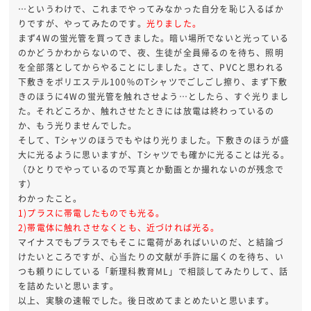
…というわけで、これまでやってみなかった自分を恥じ入るばか
りですが、やってみたのです。
光りました。
まず4Wの蛍光管を買ってきました。暗い場所でないと光っている
のかどうかわからないので、夜、生徒が全員帰るのを待ち、照明
を全部落としてからやることにしました。さて、PVCと思われる
下敷きをポリエステル100%のTシャツでごしごし擦り、まず下敷
きのほうに4Wの蛍光管を触れさせよう…としたら、すぐ光りまし
た。それどころか、触れさせたときには放電は終わっているの
か、もう光りませんでした。
そして、Tシャツのほうでもやはり光りました。下敷きのほうが盛
大に光るように思いますが、Tシャツでも確かに光ることは光る。
（ひとりでやっているので写真とか動画とか撮れないのが残念で
す）
わかったこと。
1)プラスに帯電したものでも光る。
2)帯電体に触れさせなくとも、近づければ光る。
マイナスでもプラスでもそこに電荷があればいいのだ、と結論づ
けたいところですが、心当たりの文献が手許に届くのを待ち、い
つも頼りにしている「新理科教育ML」で相談してみたりして、話
を詰めたいと思います。
以上、実験の速報でした。後日改めてまとめたいと思います。