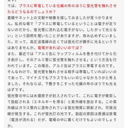
では、
プラスに帯電している化繊の布のほうに蛍光管を触れさせ
たらどうなるのでしょうか？
書籍やネット上の文献や映像を探してみましたが見つかりませ
ん。私的な場で「プラスに帯電しているということは電子が足り
ないのだから、蛍光管に流れ込む電子がない。したがって光らな
い」という説明を聞いたことがありますが、呑み込めずにいまし
た。だって、高圧送電線の近くでは蛍光灯が勝手に光るというで
はありませんか。
電場があればいいのでは？
また、最近では「アルミ缶にラップフィルムを巻き付けてから引
き剥がし、そのアルミ管に蛍光管を触れさせる」という方法も行
われています。この場合、アルミ缶はプラスに帯電するのです。
そんなわけで、蛍光管を触れさせる相手は帯電していればいいの
であって、マイナスでもプラスでもいいのじゃなかろうかと考え
ました。それならば、下敷きをこすった化繊の布のほうでも光る
はずです。
蛍光管の中には水銀原子が封入されていて、これに電子が衝突し
て励起される（エネルギーを得る）と紫外線を放出する。この紫
外線はガラス管内に塗布されている蛍光物質に照射され、可視光
線が発生する。これが蛍光灯の光です。励起の原因は普通は放電
（電流が流れる）だが、電場の中に置くだけでもよいのでしょう
か。