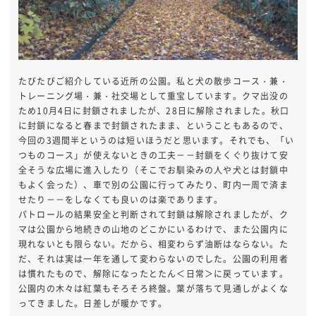
たびたびご紹介している近所の公園。私と犬の散歩コース・兼・
トレーニング場・兼・社交場として重宝しています。クマ出没の
ため10月4日に封鎖されましたが、28日に解除されました。秋口
に封鎖になると春まで封鎖されたまま、ということもあるので、
今回の3週間半というのは短いほうだと思います。それでも、「い
つものコース」が使えないときの工夫－－封鎖をくぐり抜けて安
全そうな広場に進入したり（そこでお馴染みの人や犬とは封鎖中
もよく会った）、車で別の公園に行ってみたり、町内一周で済ま
せたり－－をしなくても良いのは楽であります。
パトロールの結果安全と判断されて封鎖は解除されましたが、ク
マは公園から地続きの山地のどこかにいるわけで、また公園内に
現れないとも限らない。だから、相変わらず油断はならない。た
だ、それは実は一年を通して変わらないのでした。公園の利用者
は慣れたもので、解除になったとたん＜日常＞に戻っています。
公園内の木々は紅葉もそろそろ終盤。葉が落ちて見通しがよくな
ってきました。日差しが暖かです。