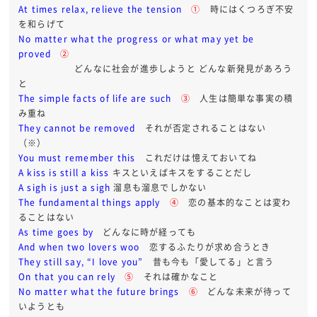
At times relax, relieve the tension
①
時にはくつろぎ不安
を和らげて
No matter what the progress or what may yet be
proved
②
どんなに社会が進歩しようと どんな新発見があろう
と
The simple facts of life are such
③
人生は簡単な事実の積
み重ね
They cannot be removed
それが否定されることはない
（※）
You must remember this
これだけは憶えておいてね
A kiss is still a kiss
キスといえばキスをすることだし
A sigh is just a sigh
溜息も溜息でしかない
The fundamental things apply
④
恋の基本的なことは変わ
ることはない
As time goes by
どんなに時が経っても
And when two lovers woo
恋するふたりが求め合うとき
They still say, “I love you”
昔も今も「愛してる」と言う
On that you can rely
⑤
それは確かなこと
No matter what the future brings
⑥
どんな未来が待って
いようとも