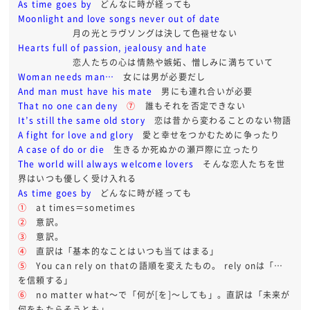
As time goes by
どんなに時が経っても
Moonlight and love songs never out of date
月の光とラヴソングは決して色褪せない
Hearts full of passion, jealousy and hate
恋人たちの心は情熱や嫉妬、憎しみに満ちていて
Woman needs man…
女には男が必要だし
And man must have his mate
男にも連れ合いが必要
That no one can deny
⑦
誰もそれを否定できない
It’s still the same old story
恋は昔から変わることのない物語
A fight for love and glory
愛と幸せをつかむために争ったり
A case of do or die
生きるか死ぬかの瀬戸際に立ったり
The world will always welcome lovers
そんな恋人たちを世
界はいつも優しく受け入れる
As time goes by
どんなに時が経っても
①
at times＝sometimes
②
意訳。
③
意訳。
④
直訳は「基本的なことはいつも当てはまる」
⑤
You can rely on thatの語順を変えたもの。 rely onは「…
を信頼する」
⑥
no matter what～で「何が[を]～しても」。直訳は「未来が
何をもたらそうとも」