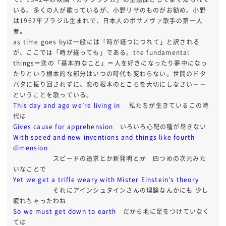
いる。多くの人が歌っているが、小野リサのものがお勧め。小野
は1962年ブラジル生まれで、日本人のボサノヴァ歌手の第一人
者。
as time goes byは一般には「時が経つにつれて」と訳される
が、ここでは「時が経っても」である。the fundamental
things＝恋の「基本的なこと」＝人を好きになったり夢中になっ
たりという根本的な部分はいつの時代も変わらない。世間のドタ
バタに振り回されずに、恋の根本のところを大切にしなさい－－
ということを歌っている。
This day and age we’re living in
私たちが生きているこの時
代は
Gives cause for apprehension
いろいろ心配の種が尽きない
With speed and new inventions and things like fourth
dimension
スピードの追求とか新発明とか 四つめの次元みた
いなことで
Yet we get a trifle weary with Mister Einstein’s theory
それにアインシュタインさんの理論なんかにも 少し
疲れちゃったわね
So we must get down to earth
だから地に足をつけていなく
ては