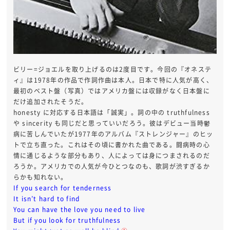
ビリー=ジョエルを取り上げるのは2度目です。今回の『オネステ
ィ』は1978年の作品で作詞作曲は本人。日本で特に人気が高く、
最初のベスト盤（写真）ではアメリカ盤には収録がなく日本盤に
だけ追加されたそうだ。
honesty に対応する日本語は「誠実」。詞の中の truthfulness
や sincerity も同じだと思っていいだろう。彼はデビュー当時鬱
病に苦しんでいたが1977年のアルバム『ストレンジャー』のヒッ
トで立ち直った。これはその頃に書かれた曲である。闘病時の心
情に通じるような部分もあり、人によっては身につまされるのだ
ろうか。アメリカでの人気が今ひとつなのも、歌詞が渋すぎるか
らかも知れない。
If you search for tenderness
It isn’t hard to find
You can have the love you need to live
But if you look for truthfulness