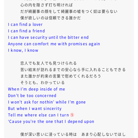
心の内を隠さず打ち明ければ
だが綺麗事の顔をして綺麗事の嘘をつく奴は要らない
僕が欲しいのは信頼できる誰かだ
I can find a lover
I can find a friend
I can have security until the bitter end
Anyone can comfort me with promises again
I know, I know
恋人でも友人でも見つけられる
苦い結末が訪れるまでの安心なら手に入れることもできる
また誰かが約束の言葉で慰めてくれるだろう
そうとも、わかっている
When I’m deep inside of me
Don’t be too concerned
I won’t ask for nothin’ while I’m gone
But when I want sincerity
Tell me where else can I turn
⑤
‘Cause you’re the one that I depend upon
僕が深い思いに浸っている時は あまり心配しないでほし