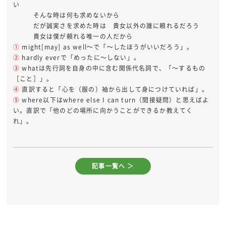
い
そんな時は何も求めないから
だが誠実さを求めた時は 貴女以外の誰に頼れるだろう
貴女は僕が頼れる唯一の人だから
①
might[may] as well～で「～したほうがいいだろう」。
②
hardly everで「めったに～しない」。
③
whatは先行詞を自身の中に含む関係代名詞で、「～するもの
［こと］」。
④
直訳すると「心を（服の）袖から出して身につけていれば」。
⑤
where以下はwhere else I can turn（間接疑問）と思えばよ
い。直訳で「他のどの場所に向かうことができるか教えてく
れ」。
記事一覧へ ＞