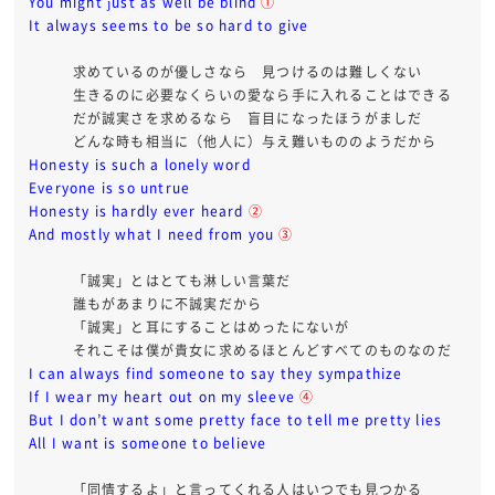
You might just as well be blind
①
It always seems to be so hard to give
求めているのが優しさなら 見つけるのは難しくない
生きるのに必要なくらいの愛なら手に入れることはできる
だが誠実さを求めるなら 盲目になったほうがましだ
どんな時も相当に（他人に）与え難いもののようだから
Honesty is such a lonely word
Everyone is so untrue
Honesty is hardly ever heard
②
And mostly what I need from you
③
「誠実」とはとても淋しい言葉だ
誰もがあまりに不誠実だから
「誠実」と耳にすることはめったにないが
それこそは僕が貴女に求めるほとんどすべてのものなのだ
I can always find someone to say they sympathize
If I wear my heart out on my sleeve
④
But I don’t want some pretty face to tell me pretty lies
All I want is someone to believe
「同情するよ」と言ってくれる人はいつでも見つかる