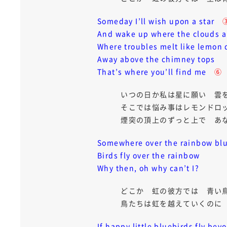
Someday I’ll wish upon a star
And wake up where the clouds 
Where troubles melt like lemo
Away above the chimney tops
That’s where you’ll find me
⑥
いつの日か私は星に願い 雲をは
そこでは悩み事はレモンドロッ
煙突の頂上のずっと上で あな
Somewhere over the rainbow blu
Birds fly over the rainbow
Why then, oh why can’t I?
どこか 虹の彼方では 青い鳥
鳥たちは虹を越えていくのに 
If happy little bluebirds fly be