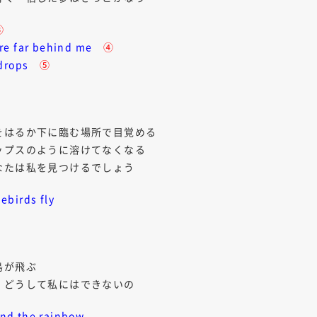
③
are far behind me
④
n drops
⑤
るか下に臨む場所で目覚める
プスのように溶けてなくなる
たは私を見つけるでしょう
ebirds fly
が飛ぶ
どうして私にはできないの
yond the rainbow