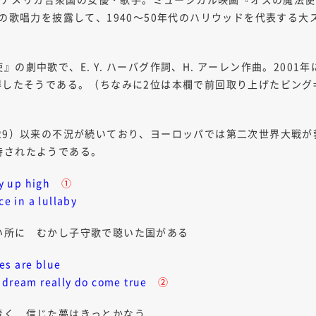
群の歌唱力を披露して、1940～50年代のハリウッドを代表する
の劇中歌で、E. Y. ハーバグ作詞、H. アーレン作曲。2001
得したそうである。（ちなみに2位は本欄で前回取り上げたビング
29）以来の不況が続いており、ヨーロッパでは第二次世界大戦
持されたようである。
ay up high
①
ce in a lullaby
に むかし子守歌で聴いた国がある
es are blue
o dream really do come true
②
く 信じた夢はきっとかなう