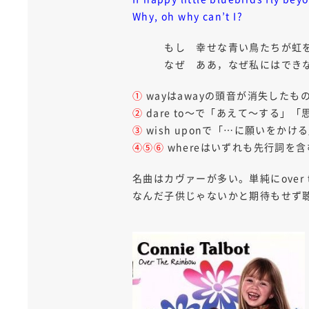
Why, oh why can’t I?
もし 幸せな青い鳥たちが虹を
なぜ ああ，なぜ私にはでき
①
wayはawayの頭音が消失した
②
dare to～で「あえて～する」
③
wish uponで「…に願いをかけ
④⑤⑥
whereはいずれも先行詞を
名曲はカヴァーが多い。単純にover 
なんだ子供じゃないかと期待もせず