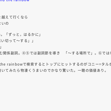
越えて行くなら
ないの
もの。「ずっと，はるかに」
「思い切って～する」」
る」
含む関係副詞。④⑤では副詞節を導き 「～する場所で」。⑥で
the rainbowで検索するとトップにヒットするのがコニー=タル
聴いてみたら物凄くうまいのでかなり驚いた。一聴の価値あり。