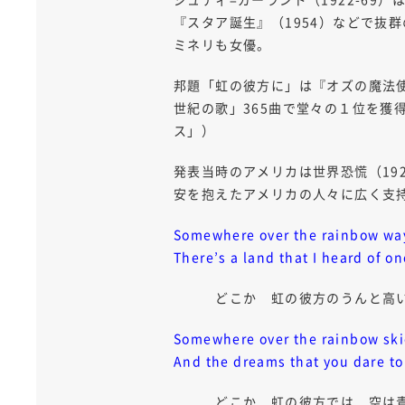
『スタア誕生』（1954）などで抜
ミネリも女優。
邦題「虹の彼方に」は『オズの魔法使』
世紀の歌」365曲で堂々の１位を獲
ス」）
発表当時のアメリカは世界恐慌（19
安を抱えたアメリカの人々に広く支
Somewhere over the rainbow w
There’s a land that I heard of on
どこか 虹の彼方のうんと高い所
Somewhere over the rainbow ski
And the dreams that you dare t
どこか 虹の彼方では 空は青