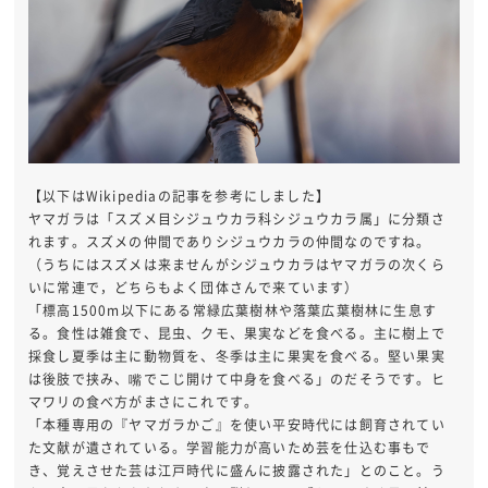
【以下はWikipediaの記事を参考にしました】
ヤマガラは「スズメ目シジュウカラ科シジュウカラ属」に分類さ
れます。スズメの仲間でありシジュウカラの仲間なのですね。
（うちにはスズメは来ませんがシジュウカラはヤマガラの次くら
いに常連で，どちらもよく団体さんで来ています）
「標高1500m以下にある常緑広葉樹林や落葉広葉樹林に生息す
る。食性は雑食で、昆虫、クモ、果実などを食べる。主に樹上で
採食し夏季は主に動物質を、冬季は主に果実を食べる。堅い果実
は後肢で挟み、嘴でこじ開けて中身を食べる」のだそうです。ヒ
マワリの食べ方がまさにこれです。
「本種専用の『ヤマガラかご』を使い平安時代には飼育されてい
た文献が遺されている。学習能力が高いため芸を仕込む事もで
き、覚えさせた芸は江戸時代に盛んに披露された」とのこと。う