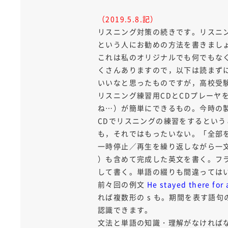
（2019.5.8.記）
リスニング対策の続きです。リスニ
という人にお勧めの方法を書きまし
これは私のオリジナルでも何でもな
くさんありますので，以下は読まず
いいなと思ったものですが，高校受
リスニング練習用CDとCDプレーヤ
ね…）が簡単にできるもの。今時の
CDでリスニングの練習をするとい
も，それではもったいない。「全部
一時停止／再生を繰り返しながら一文ずつ
）も含めて完成した英文を書く。フ
して書く。単語の綴りも間違っては
前々回の例文
He stayed there for 
れば複数形の s も。期間を表す語
認識できます。
文法と単語の知識・理解がなければ