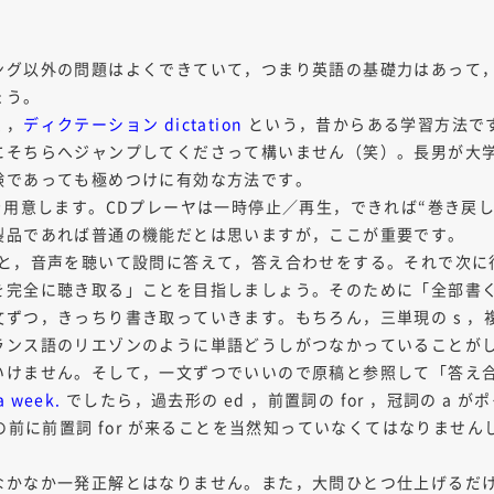
ング以外の問題はよくできていて，つまり英語の基礎力はあって
ょう。
く，
ディクテーション dictation
という，昔からある学習方法で
にそちらへジャンプしてくださって構いません（笑）。長男が大
験であっても極めつけに有効な方法です。
を用意します。CDプレーヤは一時停止／再生，できれば“巻き戻し
製品であれば普通の機能だとは思いますが，ここが重要です。
うと，音声を聴いて設問に答えて，答え合わせをする。それで次に
を完全に聴き取る」ことを目指しましょう。そのために「全部書
，きっちり書き取っていきます。もちろん，三単現の s ，複数形の 
ランス語のリエゾンのように単語どうしがつなかっていることが
いけません。そして，一文ずつでいいので原稿と参照して「答え
a week.
でしたら，過去形の ed ，前置詞の for ，冠詞の a 
句の前に前置詞 for が来ることを当然知っていなくてはなりませ
なかなか一発正解とはなりません。また，大問ひとつ仕上げるだ