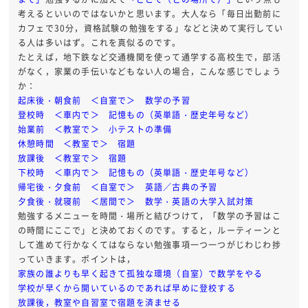
考えるといいのではないかと思います。大人なら「毎日出勤前に
カフェで30分，資格試験の勉強をする」などと決めて実行してい
る人は多いはず。これを真似るのです。
たとえば，地下鉄など交通機関を使って通学する高校生で，部活
がなく，家業の手伝いなどもない人の場合，こんな感じでしょう
か：
起床後・朝食前 ＜自室で＞ 数学の予習
登校時 ＜車内で＞ 記憶もの（英単語・歴史年号など）
始業前 ＜教室で＞ 小テストの準備
休憩時間 ＜教室で＞ 宿題
放課後 ＜教室で＞ 宿題
下校時 ＜車内で＞ 記憶もの（英単語・歴史年号など）
帰宅後・夕食前 ＜自室で＞ 英語／古典の予習
夕食後・就寝前 ＜居間で＞ 数学・英語の大学入試対策
勉強するメニューを時間・場所と結びつけて，「数学の予習はこ
の時間にここで」と決めておくのです。すると，ルーティーンと
して進めて行かなくてはならない勉強事項一つ一つがじわじわ捗
っていきます。ポイントは，
家族の誰よりも早く起きて孤独な環境（自室）で数学をやる
学校が早くから開いているのであれば早めに登校する
放課後，教室や自習室で宿題を済ませる