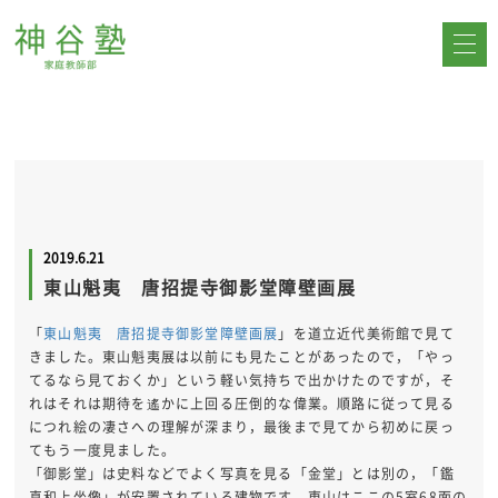
2019.6.21
東山魁夷 唐招提寺御影堂障壁画展
「
東山魁夷 唐招提寺御影堂障壁画展
」を道立近代美術館で見て
きました。東山魁夷展は以前にも見たことがあったので，「やっ
てるなら見ておくか」という軽い気持ちで出かけたのですが，そ
れはそれは期待を遙かに上回る圧倒的な偉業。順路に従って見る
につれ絵の凄さへの理解が深まり，最後まで見てから初めに戻っ
てもう一度見ました。
「御影堂」は史料などでよく写真を見る「金堂」とは別の，「鑑
真和上坐像」が安置されている建物です。東山はここの5室68面の