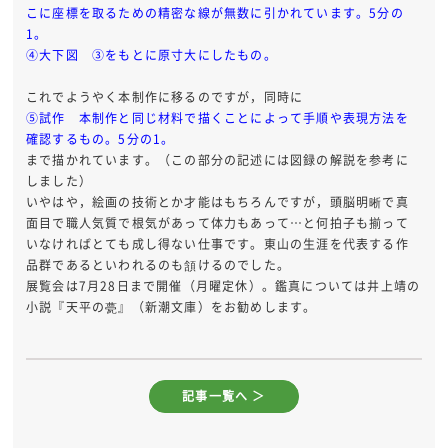
こに座標を取るための精密な線が無数に引かれています。5分の
1。
④大下図 ③をもとに原寸大にしたもの。
これでようやく本制作に移るのですが，同時に
⑤試作 本制作と同じ材料で描くことによって手順や表現方法を
確認するもの。5分の1。
まで描かれています。（この部分の記述には図録の解説を参考に
しました）
いやはや，絵画の技術とか才能はもちろんですが，頭脳明晰で真
面目で職人気質で根気があって体力もあって…と何拍子も揃って
いなければとても成し得ない仕事です。東山の生涯を代表する作
品群であるといわれるのも頷けるのでした。
展覧会は7月28日まで開催（月曜定休）。鑑真については井上靖の
小説『天平の甍』（新潮文庫）をお勧めします。
記事一覧へ ＞