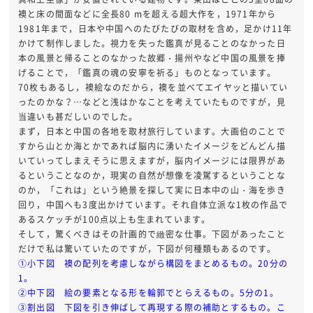
襖と床の間面などに全長80 mを超える超大作を，1971年から
1981年まで，日本や中国へのたびたびの取材を含め，足かけ11年
かけて制作しました。視力を失った鑑真が見ることのなかった日
本の風景と帰ることのなかった故郷・揚州やなど中国の風景を捧
げることで，「鑑真の魂の安寧を祈る」ものとなっています。
70枚もあるし，襖絵なのだから，襖を並べてエイヤッと描いてい
ったのかな？…などと浅はかなことを考えていたものですが，見
当違いも甚だしいのでした。
まず，日本と中国の各地を取材旅行しています。大画伯のことで
すから山とか海とかであれば脳内に湧いたイメージをどんどん描
いていってしまえそうに思えますが，脳内イメージには限界があ
るということなのか，現実の自然が想像を凌駕するということな
のか，「これは」という絶景を探して実に日本中の山・海を歩き
回り，中国へも3度出かけています。それ自体立派な1枚の作品で
あるスケッチが100点以上も生まれています。
そして，驚くべきはその計画的で緻密な仕事。下図があったこと
だけで私は驚いていたのですが，下図が何種類もあるのです。
①小下図 襖の配列を考慮しながら構図をまとめるもの。20分の
1。
②中下図 絵の要素となる形を輪郭でとらえるもの。5分の1。
③割出図 下図を引き伸ばして再現する際の補助とするもの。こ