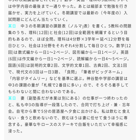
は中学内容の最後まで一通りやった。あとは細部まで勉強を行き
届かせ、実力を上げていく。冬期講習では最新の（今年度の）入
試問題にどんどん当たっていく。
某日
中３の冬期講習の課題表（ノルマj表）を書く。5教科の問題
集のうち、理科(12回)と社会(12回)は全範囲を網羅するという目
的もあるので、ほぼ全問。理科は4分野×3学年＝延べ12分野を毎
日ひとつ、社会は3分野をそれぞれ4分割して毎日ひとつ。数学(12
回)は数式編から一日1～2ページ、図形編から一日1ページ。英語
(6回)は作文編から一日1～2ページ、読解編から一日4～5ページ。
国語(6回)は説明的文章2回、文学的文章1回、古典2回、文法1回
で、現代文の3回は一日3題、「良問」「筆者がビッグネーム」
「内容がタイムリー」などを基準に選ぶ。神谷塾中学部の講習は
中3の課題の量が「札幌で2番目に多い」ので、そろそろ着手して
もらわないと間に合わないのである。
某日
妻（副塾長だが本業は別にある）の仕事が一つ終わったの
と、私も中3の指導が一段落したので、合同で打ち上げ・兼・忘年
会。自宅から車で5分の居酒屋へ夕食に出かける。私は飲むと食え
ない・食うと飲めないので、飲むほうは妻に任せて食うほうに専
念する。豪華な牛ロースのステーキで白飯をいただいて幸福感に
浸った。