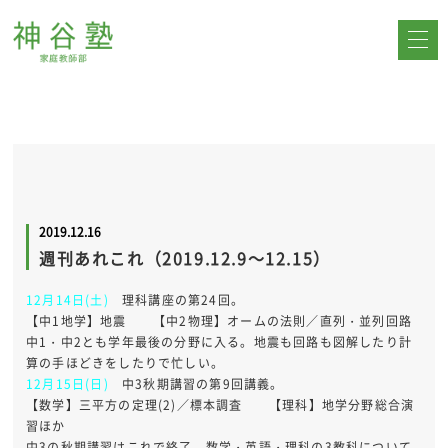
2019.12.16
週刊あれこれ（2019.12.9～12.15）
12月14日(土)
理科講座の第24回。
【中1地学】地震 【中2物理】オームの法則／直列・並列回路
中1・中2とも学年最後の分野に入る。地震も回路も図解したり計
算の手ほどきをしたりで忙しい。
12月15日(日)
中3秋期講習の第9回講義。
【数学】三平方の定理(2)／標本調査 【理科】地学分野総合演
習ほか
中3の秋期講習はこれで終了。数学・英語・理科の3教科について