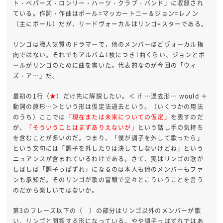
ト・ペパーズ・ロンリー・ハーツ・クラブ・バンド」に収録され
ている。作詞・作曲はポール=マッカートニー＆ジョン=レノン
（主にポール）だが、リードヴォーカルはリンゴ=スターである。
リンゴは職人気質のドラマーで，他のメンバーほどヴォーカル指
向ではない。それでもアルバム1枚につき1曲くらい、ジョンとポ
ールがリンゴのために曲を書いた。代表的なのが今回の「ウィ
ズ・ア…」だ。
最初の1行（
★
）だけ先に解説したい。＜ if …過去形… would ＋
動詞の原形…＞という形は仮定法過去という。（いくつかの用法
のうち）ここでは
「現在または未来についての仮定」
を表すのだ
が、
「そういうことはまずありえないが」
という話し手の気持ち
を含むことが多いのだ。つまり、「僕が調子を外して歌ったら」
という文句には「調子を外したりは決してしないけどね」という
ニュアンスが含まれているわけである。さて、実はリンゴの歌が
しばしば「調子っぱずれ」になるのは本人も他のメンバーもファ
ンも承知だ。そのリンゴが歌の冒頭で堂々とこういうことを言う
のだから楽しいではないか。
第3のフレーズ以下の（ ）の部分はリンゴ以外のメンバーが歌
い、リンゴと問答する形になっている。やや調子っぱずれではあ