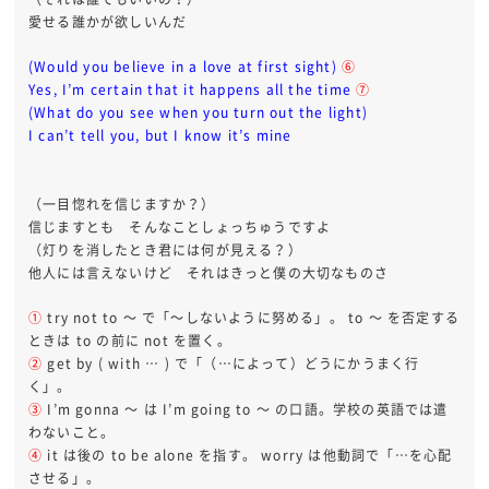
愛せる誰かが欲しいんだ
(Would you believe in a love at first sight)
⑥
Yes, I’m certain that it happens all the time
⑦
(What do you see when you turn out the light)
I can’t tell you, but I know it’s mine
（一目惚れを信じますか？）
信じますとも そんなことしょっちゅうですよ
（灯りを消したとき君には何が見える？）
他人には言えないけど それはきっと僕の大切なものさ
①
try not to ～ で「～しないように努める」。 to ～ を否定する
ときは to の前に not を置く。
②
get by ( with … ) で「（…によって）どうにかうまく行
く」。
③
I’m gonna ～ は I’m going to ～ の口語。学校の英語では遣
わないこと。
④
it は後の to be alone を指す。 worry は他動詞で「…を心配
させる」。