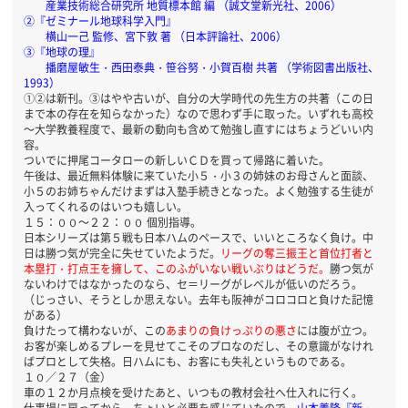
産業技術総合研究所 地質標本館 編 （誠文堂新光社、2006）
②『ゼミナール地球科学入門』
横山一己 監修、宮下敦 著 （日本評論社、2006）
③『地球の理』
播磨屋敏生・西田泰典・笹谷努・小賀百樹 共著 （学術図書出版社、
1993）
①②は新刊。③はやや古いが、自分の大学時代の先生方の共著（この日
まで本の存在を知らなかった）なので思わず手に取った。いずれも高校
～大学教養程度で、最新の動向も含めて勉強し直すにはちょうどいい内
容。
ついでに押尾コータローの新しいＣＤを買って帰路に着いた。
午後は、最近無料体験に来ていた小５・小３の姉妹のお母さんと面談、
小５のお姉ちゃんだけまずは入塾手続きとなった。よく勉強する生徒が
入ってくれるのはいつも嬉しい。
１５：００～２２：００ 個別指導。
日本シリーズは第５戦も日本ハムのペースで、いいところなく負け。中
日は勝つ気が完全に失せていたようだ。
リーグの奪三振王と首位打者と
本塁打・打点王を擁して、このふがいない戦いぶりはどうだ。
勝つ気が
ないわけではなかったのなら、セ＝リーグがレベルが低いのだろう。
（じっさい、そうとしか思えない。去年も阪神がコロコロと負けた記憶
がある）
負けたって構わないが、この
あまりの負けっぷりの悪さ
には腹が立つ。
お客が楽しめるプレーを見せてこそのプロなのだし、その意識がなけれ
ばプロとして失格。日ハムにも、お客にも失礼というものである。
１０／２７（金）
車の１２か月点検を受けたあと、いつもの教材会社へ仕入れに行く。