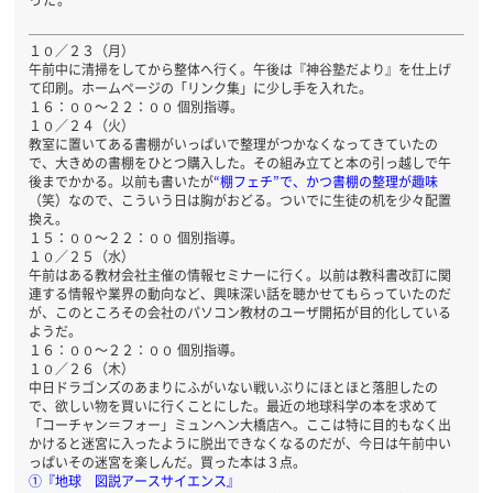
った。
１０／２３（月）
午前中に清掃をしてから整体へ行く。午後は『神谷塾だより』を仕上げ
て印刷。ホームページの「リンク集」に少し手を入れた。
１６：００～２２：００ 個別指導。
１０／２４（火）
教室に置いてある書棚がいっぱいで整理がつかなくなってきていたの
で、大きめの書棚をひとつ購入した。その組み立てと本の引っ越しで午
後までかかる。以前も書いたが
“棚フェチ”で、かつ書棚の整理が趣味
（笑）なので、こういう日は胸がおどる。ついでに生徒の机を少々配置
換え。
１５：００～２２：００ 個別指導。
１０／２５（水）
午前はある教材会社主催の情報セミナーに行く。以前は教科書改訂に関
連する情報や業界の動向など、興味深い話を聴かせてもらっていたのだ
が、このところその会社のパソコン教材のユーザ開拓が目的化している
ようだ。
１６：００～２２：００ 個別指導。
１０／２６（木）
中日ドラゴンズのあまりにふがいない戦いぶりにほとほと落胆したの
で、欲しい物を買いに行くことにした。最近の地球科学の本を求めて
「コーチャン＝フォー」ミュンヘン大橋店へ。ここは特に目的もなく出
かけると迷宮に入ったように脱出できなくなるのだが、今日は午前中い
っぱいその迷宮を楽しんだ。買った本は３点。
①『地球 図説アースサイエンス』