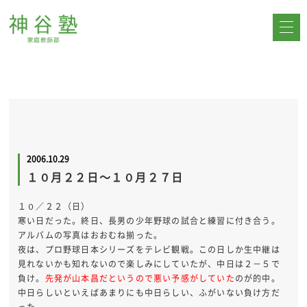
2006.10.29
１０月２２日～１０月２７日
１０／２２（日）
寒い日だった。終日、長男の少年野球の試合と練習に付き合う。
アルバムの写真はおおむね揃った。
夜は、プロ野球日本シリーズをテレビ観戦。この日しか生中継は
見れないかも知れないので楽しみにしていたが、中日は２－５で
負け。
先発が山本昌だというので悪い予感がしていた
のが的中。
中日らしいといえばあまりにも中日らしい、ふがいない負け方だ