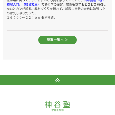
仕事場に戻ってから、ちょいと必要を感じていたので、
山本義隆『新・
物理入門』（駿台文庫）
で熱力学の復習。物理も数学もときどき勉強し
ないとカンが鈍る。教材づくりを離れて、純粋に自分のために勉強した
のは久しぶりだった。
１６：００～２２：００ 個別指導。
記事一覧へ ＞