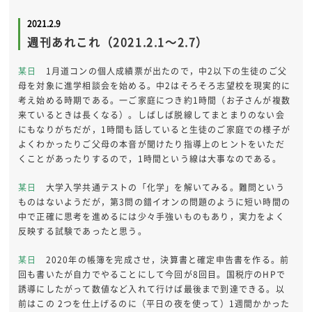
2021.2.9
週刊あれこれ（2021.2.1～2.7）
某日
1月道コンの個人成績票が出たので，中2以下の生徒のご父
母を対象に進学相談会を始める。中2はそろそろ志望校を現実的に
考え始める時期である。一ご家庭につき約1時間（お子さんが複数
来ているときは長くなる）。しばしば脱線してまとまりのない会
にもなりがちだが，1時間も話していると生徒のご家庭での様子が
よくわかったりご父母の本音が聞けたり指導上のヒントをいただ
くことがあったりするので，1時間という線は大事なのである。
某日
大学入学共通テストの「化学」を解いてみる。難問という
ものはないようだが，第3問の錯イオンの問題のように短い時間の
中で正確に思考を進めるには少々手強いものもあり，実力をよく
反映する試験であったと思う。
某日
2020年の帳簿を完成させ，決算書と確定申告書を作る。前
回も書いたが自力でやることにして今回が8回目。国税庁のHPで
誘導にしたがって数値など入れて行けば最後まで到達できる。以
前はこの 2つを仕上げるのに（平日の夜を使って）1週間かかった