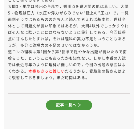
こそこ稼げるはずである。
大問3・地学は頻出の台風で，観測点を選ぶ問の他は易しい。大問
5・物理は圧力（水圧や浮力がらみでない“陸上の”圧力）で，一見
面倒そうではあるもののきちんと読んで考えれば基本的。理科全
体として問題文が長い印象ではあるが，大問4以外でしっかりやれ
ばそんなに酷いことにはならないように設計してある。今回低得
点に甘んじたとすれば，それは理科の実力不足ということもあろ
うが，多分に読解力の不足のせいではなかろうか。
道コンの理科は第1回から第5回まで穏やかな出題が続いたので面
喰らった，ということもあったかも知れない。しかし本番の入試
では最近毎年のように理科が難しいので，今回の出題の意図はよ
くわかる。
本番もきっと難しい
だろうから，受験生の皆さんはよ
く復習しておきましょう。まだ時間はある。
記事一覧へ ＞