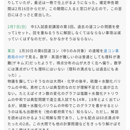
りしていたが，最近は一晩で仕上がるようになった。確定申告期
間は2月16日からだが，この期間に入ると窓口が込むので，この翌
日にはさっさと提出した。
2月7日(日)
中3入試直前講習の第3回。過去の道コンの問題を使
って1セット。回を重ねるうちに解説しなくてはならない事項は減
っていくはずなのだが，なかなかそうはならない。
某日
1月30日の第6回道コン（中3のみ対象）の速報を
道コン事
務局のHP
で見る。数学・英語が難しいのは普通としても理科が激
難(ゲキムズ)だったようで，得点分布の山が大きく左へ偏り，数学
には満点がいても理科にはいない（理科の満点なしは過去にもあ
った）。
物議を醸していそうなのは大問4・化学の後半，硫酸＋水酸化バリ
ウムの中和。素材じたいは典型的なのだが理解不足だと歯が立た
ない。たとえばイオン数の変化のグラフは塩酸＋水酸化ナトリウ
ムの中和では典型問題で道立高入試でも14年，18年とよく出てい
るが，硫酸＋水酸化バリウムの中和でこのグラフを書かせるとい
うのは私も出題例を（他の都府県でも）知らない。ただし，解説
を読めばわかるように明解な問であり，しかも配点は60点満点中
たったの2点。この大問でも他の計算問題などをきっちり解けばそ