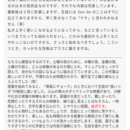
るのはまだ試供品なのですが、それでも内容は充実しています。
最新版は３月に到着しますが、生徒には See-be のことはすでに
伝えてありますから、早く見せなくては「ケチ」と言われかねま
せん（笑）
私が上手く使いこなせるようになってから、などと言っていると
いつまでたっても始められないし、どのみち最初から上手くなど
やれっこないのですから、さっさと始めるべきでしょう。こうい
うとき、せっかちな性格はプラスに働きますね。
もちろん練習はするのです。土曜の夜のために、木曜の夜、金曜の夜、
土曜の午前と、どんな映像があるのか頭に入れ、マニュアルをしっかり
読んで、自分なりの話になるように組み立てていきました。この作業は
楽しいのですが、不慣れなため時間がかかり、寝不足で土曜の朝などふ
らふらでした（笑）
授業を始めてみると、「黒板にチョーク」のときに比べて生徒の“食いつ
き”が格段に違いました。火山の噴火のダイナミックな映像があり、分解
や化合の実験の映像もあります。設備が大変だったり、難しかったり、
危険だったりするそれらの映像を、繰り返し見ることはもちろん、一時
停止したり、文字を書き込んだり、とやりたい放題。
贅沢です
。
もちろん物珍しさもあるのでしょうが、生徒にとって絶対に見やすく、
わかりやすく、楽しい。私も時間のかかる板書から解放されて喋りに集
中できるので、いつもよりノリが良かった気がします。反面、調子に乗
りすぎて中２の化学変化では内容が過剰になり、生徒を疲れさせてしま