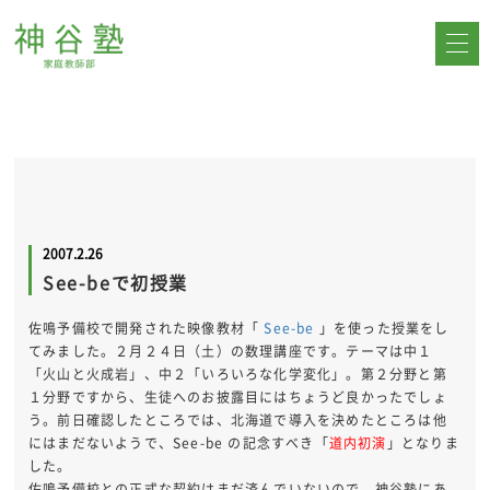
2007.2.26
See-beで初授業
佐鳴予備校で開発された映像教材「
See-be
」を使った授業をし
てみました。２月２４日（土）の数理講座です。テーマは中１
「火山と火成岩」、中２「いろいろな化学変化」。第２分野と第
１分野ですから、生徒へのお披露目にはちょうど良かったでしょ
う。前日確認したところでは、北海道で導入を決めたところは他
にはまだないようで、See-be の記念すべき「
道内初演
」となりま
した。
佐鳴予備校との正式な契約はまだ済んでいないので、神谷塾にあ