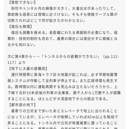
【救助できない】
斜坑やトンネル内の損傷が大きく，大量出水があったりして，
救助隊も容易には現場に近づけない。そもそも情報ケーブル類が
切断されればどこで何が起きたかわからない。
【復旧も無理】
復旧も困難を極める。長距離にわたる再掘削が必要になり，経
費的・技術的制約も含めて，最悪の場合には復旧せずに廃線とな
るかも知れない。
次に第4章から－－「トンネルからの避難ができない」（pp.112-
117）より
【地下に大量の避難民】
運行時間帯に南海トラフ巨大地震が起これば，必ず早期地震警
報システムが作動して全列車が停止する。また広域停電も発生す
る。数時間以内に運転再開する見込みは立たないだろうから，上
下線で合計10本前後の列車の全乗客，数千人から1万数千人が避難
することになる。ほとんどが大深度地下からの脱出である。
【都市部の地下】
最寄りの立坑まで歩いたあとエレベータで地上に出られること
になっているが，エレベータが故障していれば40m以上を階段で
昇ることになる。トンネル内や立坑が地震被害に遭っていること
も十分考えられ，最悪の場合，全員が地下に閉じ込められる。地