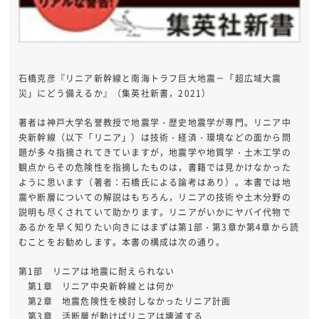
石橋克彦『リニア新幹線と南海トラフ巨大地震－「超広域大震
災」にどう備えるか』（集英社新書，2021）
著者は神戸大学名誉教授で地震学・歴史地震学が専門。リニア中
央新幹線（以下「リニア」）は技術・経済・環境などの面から問
題が多々指摘されてきていますが，地震学や地質学・土木工学の
観点からその危険性を指摘したものは，書籍では見かけなかった
ように思います（著者：石橋氏による論考はあり）。本書では地
震や断層についての解説はもちろん，リニアの技術や土木分野の
説明も尽くされていて助かります。リニアがいかにヤバイ代物で
あるかを早く知りたい向きにはまずは第1部・第3章か第4章から読
むことをお勧めします。本書の構成は次の通り。
第1部 リニアは地震に耐えられない
第1章 リニア中央新幹線とは何か
第2章 地震危険性を検討しなかったリニア計画
第3章 活断層が動けばリニアは壊滅する