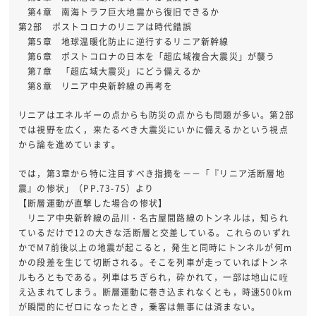
第4章 南海トラフ巨大地震から復旧できるか
第2部 ポストコロナのリニアは時代錯誤
第5章 地球温暖化防止に逆行するリニア新幹線
第6章 ポストコロナの日本を「超広域複合大震災」が襲う
第7章 「超広域大震災」にどう備えるか
第8章 リニア中央新幹線の再考を
リニアはエネルギーの点からも防災の点からも問題が多い。第2部
では視野を広く，来たるべき大震災にいかに備えるかという視点
から論を進めています。
では，第3章から特に注目すべき指摘を－－「『リニア活断層地
震』の惨状」（PP.73-75）より
【断層運動が直撃した場合の惨状】
リニア中央新幹線の品川・名古屋間路線のトンネルは，知られ
ているだけで12の大きな活断層と交差している。これらのいずれ
かでM7前後以上の地震が起こると，発生と同時にトンネルが何m
かの段差を生じて切断される。そこを列車が走っていればトンネ
ルもろともである。列車はちぎられ，砕かれて，一部は地山に咥
え込まれてしまう。断層運動に巻き込まれなくとも，時速500km
が瞬間的にゼロになったとき，乗客は無事には済まない。