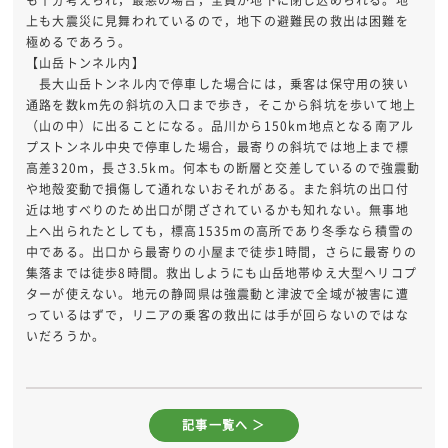
上も大震災に見舞われているので，地下の避難民の救出は困難を
極めるであろう。
【山岳トンネル内】
長大山岳トンネル内で停車した場合には，乗客は保守用の狭い
通路を数km先の斜坑の入口まで歩き，そこから斜坑を歩いて地上
（山の中）に出ることになる。品川から150km地点となる南アル
プストンネル中央で停車した場合，最寄りの斜坑では地上まで標
高差320m，長さ3.5km。何本もの断層と交差しているので強震動
や地殻変動で損傷して通れないおそれがある。また斜坑の出口付
近は地すべりのため出口が閉ざされているかも知れない。無事地
上へ出られたとしても，標高1535mの高所であり冬季なら積雪の
中である。出口から最寄りの小屋まで徒歩1時間，さらに最寄りの
集落までは徒歩8時間。救出しようにも山岳地帯ゆえ大型ヘリコプ
ターが使えない。地元の静岡県は強震動と津波で全域が被害に遭
っているはずで，リニアの乗客の救出には手が回らないのではな
いだろうか。
記事一覧へ ＞