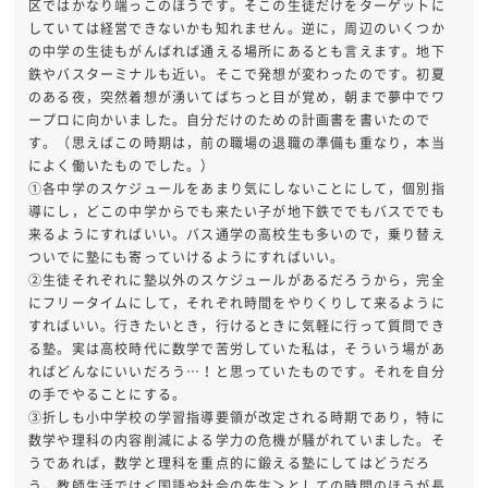
区ではかなり端っこのほうです。そこの生徒だけをターゲットに
していては経営できないかも知れません。逆に，周辺のいくつか
の中学の生徒もがんばれば通える場所にあるとも言えます。地下
鉄やバスターミナルも近い。そこで発想が変わったのです。初夏
のある夜，突然着想が湧いてばちっと目が覚め，朝まで夢中でワ
ープロに向かいました。自分だけのための計画書を書いたので
す。（思えばこの時期は，前の職場の退職の準備も重なり，本当
によく働いたものでした。）
①各中学のスケジュールをあまり気にしないことにして，個別指
導にし，どこの中学からでも来たい子が地下鉄ででもバスででも
来るようにすればいい。バス通学の高校生も多いので，乗り替え
ついでに塾にも寄っていけるようにすればいい。
②生徒それぞれに塾以外のスケジュールがあるだろうから，完全
にフリータイムにして，それぞれ時間をやりくりして来るように
すればいい。行きたいとき，行けるときに気軽に行って質問でき
る塾。実は高校時代に数学で苦労していた私は，そういう場があ
ればどんなにいいだろう…！と思っていたものです。それを自分
の手でやることにする。
③折しも小中学校の学習指導要領が改定される時期であり，特に
数学や理科の内容削減による学力の危機が騒がれていました。そ
うであれば，数学と理科を重点的に鍛える塾にしてはどうだろ
う。教師生活では＜国語や社会の先生＞としての時間のほうが長