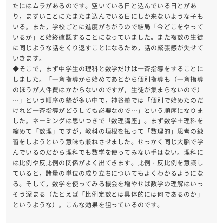
たにはムラがあるのです。空いている日と込んでいる日とがあ
り，まずいことにたまたま込んでいる日にしか来ないような子も
いる。また，学校ごとに進度がちがうので結局「今どこをやって
いるか」と始終確認することになっていました。また複数の生徒
に同じような話をくり返すことになるため，話の緊張感が失せて
いきます。
◆そこで，まず中学生の理科と数学だけは一斉指導をすることに
しました。「一斉指導から始めてあとから個別指導も（一斉指導
のほうが人件費はかからないのですが，生徒が集まらないので）
…」という順序の塾が多い中で，神谷塾では「個別で始めたのだ
けれど一斉指導がどうしても必要なので…」という順序になりま
した。ネーミングは思いつきで「数理講座」。まず数学＋理科を
縮めて「数理」ですが，教科の垣根を払って「数理的」思考の練
習をしようという意味も兼ねさせました。せっかく同じ大脳で学
んでいるのだから理科でも数学を使ってみない手はない。理科に
は比例や反比例の関係がよく出てきます。比例・反比例を意識し
ていると，諸量の単位の成り立ちについてもよくわかるようにな
る。そして，数学を使ってみる機会を増やせば数学の理解はいっ
そう深まる（たとえば「比例定数とは具体的には何であるのか」
というような）。こんな効果を狙っているのです。