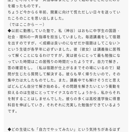
を綴ったものです。
ちょうど今から６年前、開業に向けて慌ただしい日々を送ってい
たころのことを思い出しました。
（ではここから－－）
◆以前に勤務していた塾で，私（神谷）はおもに中学生の国語・
社会・理科の一斉指導を担当していました。毎週講義をして宿題
を出すのですが，＜成績は良いのになぜだか宿題はしてこない＞
という生徒が各学年に必ずいました。彼（彼女）は講義後に居残
って解くことになるわけですが，実は彼らにとって最も勉強にな
っていた時間はこの居残りの時間だったようです。自力で解き，
答の確認をし，（私は宿題が仕上がるまでその場にいるので）疑
問が生じたら質問して解決する。彼らも早く帰りたいので，その
集中力は大したものでした。また，講義中でも解けそうだと思え
ばどんどん自分で解き始める。その問題を解きたいという衝動を
抑えるのは生徒にとってマイナスなのでしょうから，私からそれ
を制することはしませんでした。彼らの多くは高校進学後に得意
科目を伸ばしていき，それぞれに充実した勉強ができているよう
です。
◆どの生徒にも「自力でやってみたい」という気持ちがあるはず