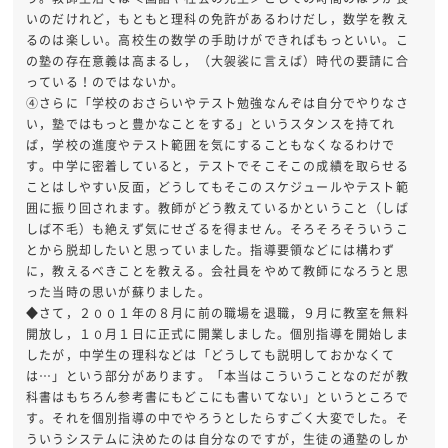
いのだけれど，もともと理科の免許があるわけだし，数学を教え
るのは楽しい。高校生の数学の手助けができればもっといい。こ
の塾の存在意義は高まるし，（大袈裟に言えば）時代の要請に合
っている！のではないか。
④さらに「学校のおさらいやテスト勉強なんぞは自分でやりなさ
い，塾ではもっと豊かなことをする」というスタンスを持てれ
ば，学校の進度やテスト範囲を気にすることもなくなるわけで
す。中学に密着していると，テストでそこそこの成績を取らせる
ことはしやすい反面，どうしてもそこのスケジュールやテスト範
囲に振り回されます。教師がどう教えているかということ（しば
しば不毛）も絶えず気にせざるを得ません。そろそろそういうこ
とから脱却したいと思っていました。指導要領などには構わず
に，教えるべきことを教える。会社員をやめて教師になろうと思
った当時の思いが蘇りました。
◆さて，２００１年の８月に前の職場を退職，９月に教室を無料
開放し，１０月１日に正式に開業しました。個別指導を開始しま
したが，中学生の理科などは「どうしても説明しておかなくて
は…」という部分があります。「本当はこういうことなのだが教
科書はもちろん参考書にもどこにも書いてない」というところで
す。それを個別指導の中でやろうとしたらすごく大変でした。そ
ういうシステムに決めたのは自分なのですが，生徒の通塾のしか