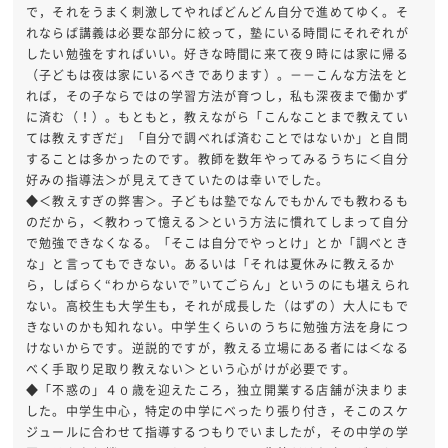
で，それをうまく刺激してやればどんどん自分で進めてゆく。そ
れならば講義は必要な部分に絞って，塾にいる時間にそれぞれが
したい勉強をすればいい。好きな時間に来て夜９時には家に帰る
（子どもは夜は家にいるべきであります）。－－こんな方法をと
れば，その子ならではの学習方法が育つし，私も深夜まで働かず
に済む（！）。もともと，教えながら「こんなことまで教えてい
ては教えすぎだ」「自分で調べれば済むことではないか」と自問
することは多かったのです。教師を数年やってみるうちに＜自分
好みの指導法＞が見えてきていたのは幸いでした。
◆＜教えすぎの弊害＞。子どもは塾でなんでもかんでも教わるも
のだから，＜教わって憶える＞という方法に慣れてしまって自分
で勉強できなくなる。「そこは自分でやっとけ」とか「調べとき
な」と言ってもできない。あるいは「それは夏休みに教えるか
ら，しばらく“わからないで”いてごらん」というのにも堪えられ
ない。高校生も大学生も，それが成長した（はずの）大人にもで
きないのかも知れない。中学生くらいのうちに勉強方法を身につ
けないからです。逆説的ですが，教える立場にある者には＜なる
べく手取り足取り教えない＞という心がけが必要です。
◆「不惑の」４０歳を迎えたころ，独立開業する店舗が決まりま
した。中学生中心，特定の中学にべったり張り付き，そこのスケ
ジュールに合わせて指導するつもりでいましたが，その中学の学