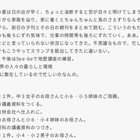
の夏は日の出が早く、ちょっと油断すると空が白々と明けてしま
ながら家路を辿り、家に着くとちゅんちゅんと鳥のさえずりなん
がら、前日の夕刊とその日の朝刊をまとめて読む。こういうのも
のも後ろにずれ気味で、仕事の時間帯も後ろにずれていく。ああ
などと言っていられない状況になってきた。不思議なもので、忙
でもこうやってスランプを脱出してきたに違いない。
午後はSee-beで地歴講座の練習。
】世界の人々の暮らしと環境
こちに散在しているので忙しいのなんの。
を２件。中３女子のお母さんと小６・小５姉妹のご両親。
の講義資料をつくる。
教材会社へ仕入れに。
のお母さんと小６・小４姉妹のお母さん。
理科の講義資料のつづき。
を１件。小４・小２男子のお母さん。