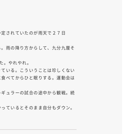
予定されていたのが雨天で２７日
る。雨の降り方からして、九分九厘そ
した。やれやれ。
きている。こういうことは珍しくない
に食べてからひと眠りする。運動会は
レギュラーの試合の途中から観戦。続
やっているとそのまま自分もダウン。