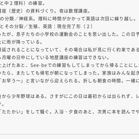
科と中２理科）の練習。
講座（歴史）の資料づくり。夜は数理講座。
：動物の分類／神経系。理科に時間がかかって英語は次回に繰り越し。
：細胞とその分裂／生殖、英語：現在完了形（２）
ったが、息子たちの小学校の運動会のことを思い出した。この日
大に雨が降っている。
順延されることになっていて、その場合は私が見に行く約束であ
も月曜の日中にしている地歴講座の練習はできない。
上げたあと、See-beでの練習もしてしまってから帰ることに
いたら、またしても帰宅が朝になってしまった。家族はみんな起
「お早う～」と言いながら迎えられる。折しも朝食の時間。一緒
後から少年野球はある。さすがにこの日は最初からは出られず、
け。
「たたかい」をして騒ぐ。入浴・夕食のあと、次男に本を読んで