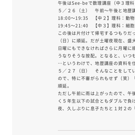
午後はSee-beで数理講座（中３理
５／２６（土） 午前～午後と地歴
18:00～19:35 【中２】理科
19:45～21:40 【中３】理科
この後は片付けて帰宅するつもりだ
（日）に順延。だが土曜夜現在、盛
日曜にもできなければさらに月曜に
うなりそうな按配。となると、いつ
…というわけで、地歴講座の資料を仕
５／２７（日） そんなことをして
ので、特に不審がられもせず（笑）
順延。
ただし午前に雨は上がったので、午
く５年生以下の試合ともダブルで負
夜、久しぶりに息子たちと１対２の