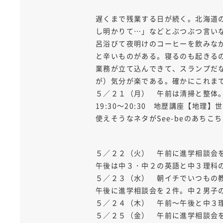
遅くまで残業する日が続く。北海道
し明かりて…」などとぶつぶつ言い
呂浴びて夜明けのコーヒーを飲みな
と辛いものがある。寝るのも起きる
業務が立て込んできて、スランプだ
が）気分が楽である。確かにこれま
５／２１（月） 午前は清掃と整体。
19:30～20:30 地歴講座【地理
使えそうなネタがSee-beのあち
５／２２（火） 午前に進学相談会
午後は中３・中２の英語と中３理科
５／２３（水） 朝イチでいつもの
午後に進学相談会を２件。中２男子
５／２４（木） 午前～午後と中３
５／２５（金） 午前に進学相談会