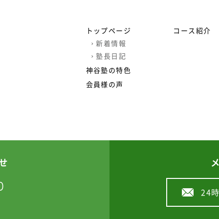
トップページ
コース紹介
›
新着情報
›
塾長日記
神谷塾の特色
会員様の声
せ
0
24