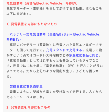
電気自動車（英語名Electric Vehicle，略称EV）
電気でモーター（電動機）を回して走行する自動車。主なものを
以下に挙げます。
1) 発電装置を内部にもたないもの
・
バッテリー式電気自動車（英語名Battery Electric Vehicle，
略称BEV）
車載のバッテリー（蓄電池）に充電された電気エネルギーでモ
ーターを回して走行する。
充電スタンドで充電する
。
充電して動
かすという点ではコードレス掃除機などの
家庭電化製品と同じ
。
「電気自動車」としては近年もっとも普及しているタイプなの
で，世間ではこれを単に「電気自動車」（EV）と呼ぶことが多い
ようである。だから上記のような混乱が生じ，子どもを困らせ
る。
・
架線集電式電気自動車
電車のように，架線から電力を受け取って走行する。古くから
あるトロリーバスはこれ。
2) 発電装置を内部にもつもの