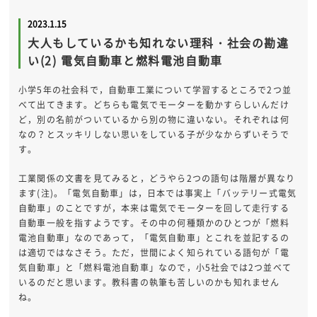
2023.1.15
大人もしているかも知れない理科・社会の勘違
い(2) 電気自動車と燃料電池自動車
小学5年の社会科で，自動車工業について学習するところで2つ並
べて出てきます。どちらも電気でモーターを動かすらしいんだけ
ど，別の名前がついているから別の物に違いない。それぞれは何
なの？とスッキリしない思いをしている子が少なからずいそうで
す。
工業関係の文書を見てみると，どうやら2つの語句は階層が異なり
ます(注)。「電気自動車」は，日本では事実上「バッテリー式電気
自動車」のことですが，本来は電気でモーターを回して走行する
自動車一般を指すようです。その中の何種類かのひとつが「燃料
電池自動車」なのであって，「電気自動車」とこれを並記するの
は適切ではなさそう。ただ，世間によく知られている語句が「電
気自動車」と「燃料電池自動車」なので，小5社会では2つ並べて
いるのだと思います。教科書の執筆も苦しいのかも知れません
ね。