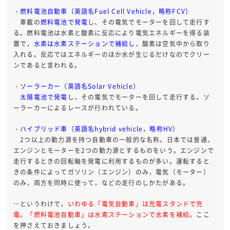
・
燃料電池自動車（英語名Fuel Cell Vehicle，略称FCV）
車載の
燃料電池で発電
し、その電気でモーターを回して走行す
る。燃料電池は水素と酸素に反応により電気エネルギーを得る装
置で，
水素は水素ステーションで補給し
，酸素は空気中から取り
入れる。反応ではエネルギーのほか水が生じるだけなのでクリー
ンであると言われる。
・
ソーラーカー（英語名Solar Vehicle）
太陽電池で発電
し，その電気でモーターを回して走行する。ソ
ーラーカーによるレースが行われている。
・
ハイブリッド車（英語名hybrid vehicle，略称HV）
2つ以上の動力源を持つ自動車の一般的な名称。日本では普通，
エンジンとモーターを2つの動力源とするものをいう。エンジンで
走行するときの回転軸を発電に利用するものが多い。運転すると
きの条件によってガソリン（エンジン）のみ，電気（モーター）
のみ，両方を同時に使って，などの走行のしかたがある。
…というわけで，
いわゆる「電気自動車」は充電スタンドで充
電。「燃料電池自動車」は水素ステーションで水素を補給。
ここ
を押さえておきましょう。