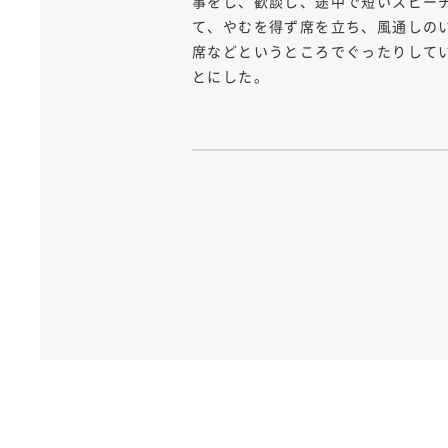
事をし、歓談し、途中で短いスピー
て、やむを得ず席を立ち、風通しの
席などというところでぐったりして
とにした。