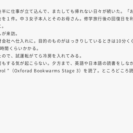
後半に仕事が立て込んで、またしても帰れない日々が続いた。「
会を１件。中３女子本人とそのお母さん。修学旅行後の回復日を
に。
んが来訪。
材会社へ仕入れに。目的のものがはっきりしているときは10分く
2時間くらいかかる。
たので、試運転がてら冷房を入れてみる。
何もする気が起こらない。夕方まで、英語や日本語の読書をしな
Carol ”（Oxforad Bookwarms Stage 3）を読了。と