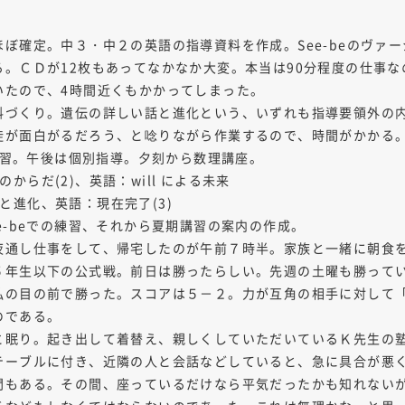
ぼ確定。中３・中２の英語の指導資料を作成。See-beのヴァ
。ＣＤが12枚もあってなかなか大変。本当は90分程度の仕事
いたので、4時間近くもかかってしまった。
料づくり。遺伝の詳しい話と進化という、いずれも指導要領外の
徒が面白がるだろう、と唸りながら作業するので、時間がかかる
の練習。午後は個別指導。夕刻から数理講座。
のからだ(2)、英語：will による未来
伝と進化、英語：現在完了(3)
e-beでの練習、それから夏期講習の案内の作成。
夜通し仕事をして、帰宅したのが午前７時半。家族と一緒に朝食
５年生以下の公式戦。前日は勝ったらしい。先週の土曜も勝って
私の目の前で勝った。スコアは５－２。力が互角の相手に対して
のである。
眠り。起き出して着替え、親しくしていただいているＫ先生の塾
テーブルに付き、近隣の人と会話などしていると、急に具合が悪
もある。その間、座っているだけなら平気だったかも知れない