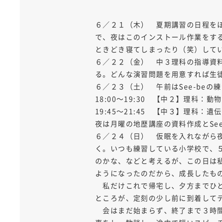
６／２１（木） 夏期講習の日程をほ
で、夜はこのインストール作業をする
ときどき寝てしまったり（笑）して
６／２２（金） 中３理科の指導資
る。どんな演習問題を用意すれば生
６／２３（土） 午前はSee-be
18:00～19:30 【中２】理科：動物
19:45～21:45 【中３】理科：遺
夜は月曜の地歴講座の資料作成とSe
６／２４（日） 仮眠を入れながら
く。いつも練習している小学校で、
のかな、などと考えるが、この日は
ようになったのだから、成長したも
私だけこれで帰宅し、夕方までひと
ところが、定刻の少し前に到着して
会はまだ始まらず、終了まで３時間