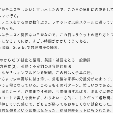
ぜかテニスをしたいと言い出したので、この日の早朝に約束をし
ルマで行く。
てテニスをするのは数年ぶり。ラケットは以前スクールに通って
があった。
んはテニスと関係ない日常なので、この日はラケットの握り方と
うになるまでには、すごい時間がかかりそうである。
出勤、See-beで数理講座の練習。
。
動物のからだ(3)排出と循環、英語：補語をとる一般動詞
２次方程式(2)、英語：不定詞の形容詞的用法
りながらウィンブルドンを観戦。この日は女子単決勝。
夕方まで少年野球に付き添い、帰宅後は家事の分担分がたまって
いう日程となっている。この日もそのパターン。忙しいのである
と同じカード。昨年まで４連勝、今年優勝すればＢ．ボルグ以来
のコートで実力を出せず、わりあい一方的に、したがって短時間
が押していた感じで、どちらが勝ってもおかしくない試合だった
倒的な強者という印象はなかった。結局最終セットにもつれこみ