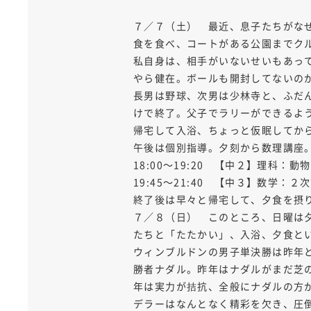
７／７（土） 最近、息子たちがな
食を食べ、コートがある公園までク
私自身は、相手がいないせいもあっ
やら健在。ボールも開封してないの
長男は野球、次男は少林寺と、ふだ
けで終了。父子でラリーができるよ
帰宅して入浴、ちょっと仮眠してから
午後は個別指導。夕刻から数理講座
18:00～19:20 【中２】理科：
19:45～21:40 【中３】数学：
終了後は早々と帰宅して、夕食を摂
７／８（日） このところ、日曜は
たちと「たたかい」、入浴、夕食と
ウィンブルドンの男子単決勝は昨年
勝者ナダル。昨年はナダルがまだ芝
年は実力が拮抗、全般にナダルの方
デラーはなんとなく精彩を欠き、圧