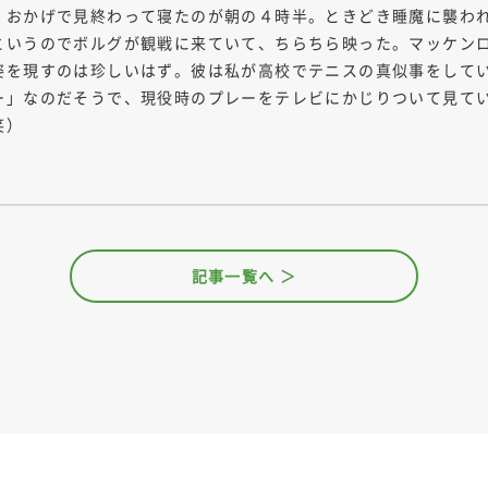
。おかげで見終わって寝たのが朝の４時半。ときどき睡魔に襲わ
というのでボルグが観戦に来ていて、ちらちら映った。マッケン
姿を現すのは珍しいはず。彼は私が高校でテニスの真似事をして
ー」なのだそうで、現役時のプレーをテレビにかじりついて見て
笑）
記事一覧へ ＞