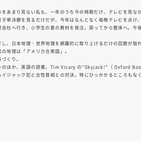
のをあまり見ない私も、一年のうち今の時期だけ、テレビを見な
男子単決勝を見るだけだが、今年はなんとなく毎晩テレビを点け
材会社へ行き、小学生の夏の教材を発注。戻ってから整体へ。午
だし、日本地理・世界地理を網羅的に取り上げるだけの回数が取
回の地理は「アメリカ合衆国」。
料づくり。
語の読書。Tim Vicary の“Skyjack!”（ Oxford Boo
ハイジャック犯と女性首相との対決。特にひっかかるところもな