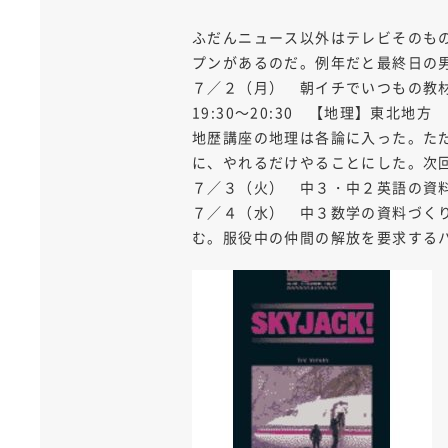
ふだんニュース以外はテレビそのも
プンがあるのだ。例年だと最終日の
７／２（月） 朝イチでいつもの教
19:30～20:30 【地理】東北地方
地歴講座の地理は各論に入った。た
に、やれるだけやることにした。次
７／３（火） 中３・中２英語の資
７／４（水） 中３数学の資料づくりのほか、英
む。服役中の仲間の解放を要求する