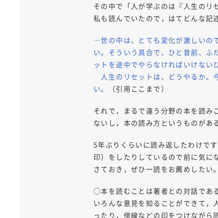
その中で「人が学ぶのは『人生のリ
私も読んでいたので，はてどんな記
…世の中は、とても変化が激しいの
い。そういう具合で、ひと昔前、ふ
ットを途中でやらなければいけない
人生のリセットは、どうやるか。今
い。
（引用ここまで）
それで，まるで違う分野の本を読み
ないし，本の読み方というものがあ
5年ぶりくらいに読み返したわけで
印）をしたりしているので前に気に
さておき，ぜひ一読をお薦めしたい
○本を読むことは著者との対話であ
いろんな意見を知ることができて，
ったり，傍線などの印をつけながら