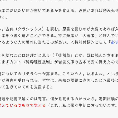
の本にだいたい何が書いてあるかを覚える。必要があれば読み返
おく。
ら，古典（クラシックス）を読む。原書を読むのが大変であれば
き本をうまく選ぶことができる。特に筆者が「大著者」と呼んで
けるような人の著作に当たるのが良い。＜特別付録＞として「
必
てを読むことは無理だと思う（『徒然草』とか，既に読んだ本も
とまずカント『純粋理性批判』が岩波文庫の古本で安く買えたの
間についてのリテラシーが高まる。こういう人，いるよね，とい
々が恩恵を受けられる。哲学は，未知の課題に直面したとき最後
して生きていくのを支援する。
問題を記憶で解くのは有害。何かを覚えるのだったら，定期試験
覚えているつもりで覚える
（これ，私は常々生徒に言っています