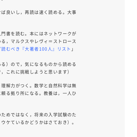
せば良いし，再読は速く読める。大事
入門書を読む。本にはネットワークが
いる，マルクスやレヴィ＝ストロース
ず読むべき『大著者100人』リスト
」
ある）ので，気になるものから読める
で，これに挑戦しようと思います）
う理解力がつく。数学と自然科学は無
に頼る拠り所になる。教養は，一人ひ
のためではなく，将来の入学試験のた
。ウケているかどうかはさておき）。