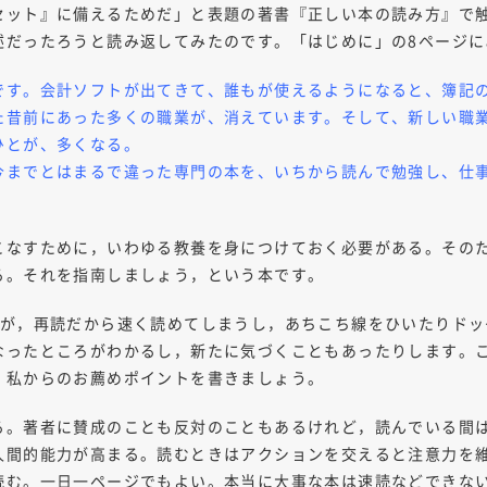
セット』に備えるためだ」と表題の著書『正しい本の読み方』で
述だったろうと読み返してみたのです。「はじめに」の8ページに
です。会計ソフトが出てきて、誰もが使えるようになると、簿記
た昔前にあった多くの職業が、消えています。そして、新しい職
ひとが、多くなる。
までとはまるで違った専門の本を、いちから読んで勉強し、仕
こなすために，いわゆる教養を身につけておく必要がある。その
る。それを指南しましょう，という本です。
すが，再読だから速く読めてしまうし，あちこち線をひいたりドッ
なったところがわかるし，新たに気づくこともあったりします。
。私からのお薦めポイントを書きましょう。
る。著者に賛成のことも反対のこともあるけれど，読んでいる間
人間的能力が高まる。読むときはアクションを交えると注意力を
読む。一日一ページでもよい。本当に大事な本は速読などできな