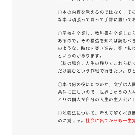
○本の内容を覚えるのではなく，そ
な本は頑張って買って手許に置いて
○学校を卒業し，教科書を卒業した
あるので，その構造を知れば読むべ
のような，時代を突き進み，突き抜
というのがあります。
（私の場合，人生の残りでこれら総
だけ読むという作戦で行きたい。ひ
○本は何の役にたつのか。文学は人
条件に正しいので，世界じゅうの人
とりの個人が自分の人生の主人公と
○勉強法について。考えて解くべき
めに覚える。
社会に出てからも一生