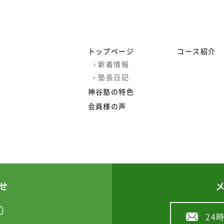
トップページ
コース紹介
›
新着情報
›
塾長日記
神谷塾の特色
会員様の声
せ
0
24