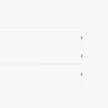
›
›
›