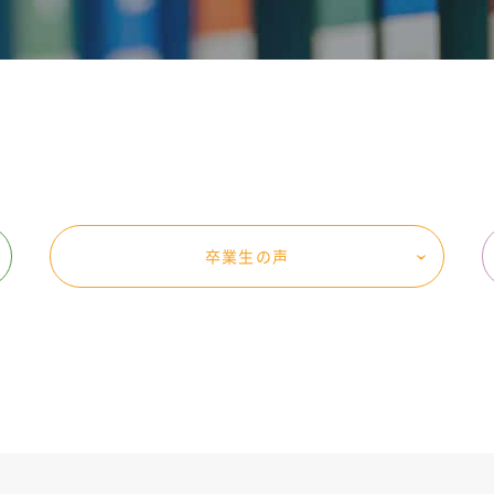
卒業生の声
‹
‹